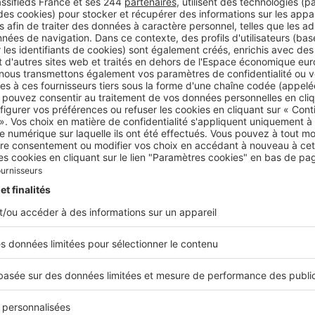
st atteint d’une invalidité partielle. Elle prend en charge l
mprunter est en invalidité.
e Incapacité Temporaire et Totale de travail (ITT)
: elle co
en cas d’incapacité temporaire de travailler. Les échéances 
ge pendant la période d’incapacité, suite à un délai de franc
ure Dos/Psy
: une garantie spécifique couvrant les affectio
sychiatriques.
e Invalidité Professionnelle
: spécialement conçue pour le
e couvre l’incapacité à exercer sa profession à vie en cas d’ac
de garanties emprunteur : le VRAI/FAUX pour
re
 vos connaissances sur les
garanties d’assurance emprunteu
cès : il est possible d’assurer son prêt à 200 