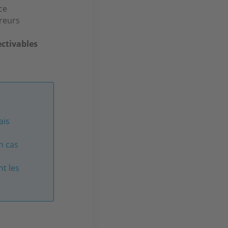
ce
ureurs
ctivables
ais
n cas
t les