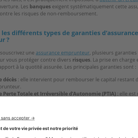
uverture. Les
banques
exigent systématiquement cette ass
ontre les risques de non-remboursement.
 les différents types de garanties d’assuranc
r ?
 souscrivez une
assurance emprunteur
, plusieurs garanties
r vous protéger contre divers
risques
. La prise en charge 
apport à la quotité assurée. Les principales garanties sont :
e décès
: elle intervient pour rembourser le capital restant 
prunteur.
e Perte Totale et Irréversible d’Autonomie (PTIA)
: elle est
runteur devient incapable de travailler et de réaliser seul le
e. Elle entraîne le remboursement intégral du prêt.
e Invalidité Permanente Totale (IPT)
: elle s’applique lorsq
est reconnu invalide, ce qui l’empêche d’exercer une quelco
e.
e Invalidité Permanente Partielle (IPP)
: elle concerne les 