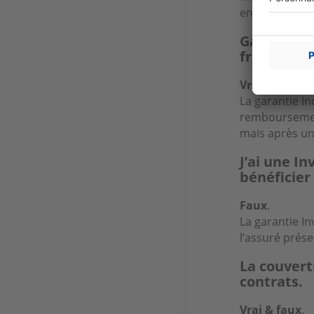
envisageable.
Garantie I
franchise 
Vrai
.
La garantie In
remboursement
mais après u
J’ai une I
bénéficier
Faux
.
La garantie In
l’assuré prés
La couvert
contrats.
Vrai & faux
.