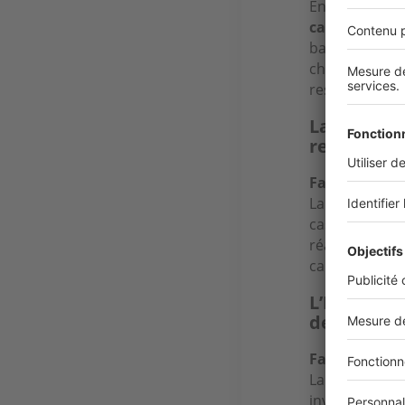
En cas de déc
capital
restant
banques exig
chacun peut êt
restant dû se
La Perte T
rembourse
Faux
.
La garantie Pe
cas de maladi
réaliser seul 
capital restan
L’Invalidi
de 100 %.
Faux
.
La garantie d’
invalide à un