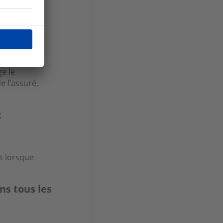
 délai de
ge le
 l’assuré,
x
nt lorsque
s tous les