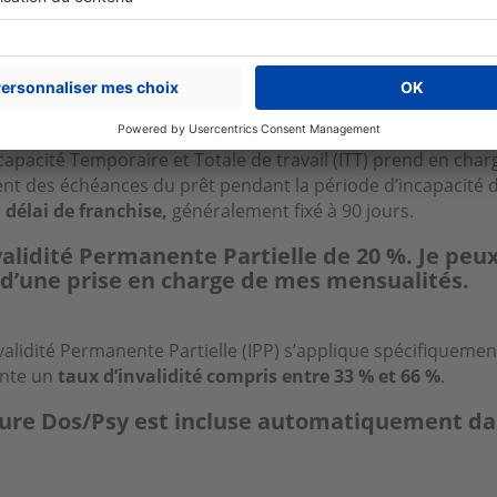
ncapacité Temporaire et Totale de travail : un
peut être appliqué.
capacité Temporaire et Totale de travail (ITT) prend en char
 des échéances du prêt pendant la période d’incapacité de
n
délai de franchise,
généralement fixé à 90 jours.
nvalidité Permanente Partielle de 20 %. Je peu
 d’une prise en charge de mes mensualités.
validité Permanente Partielle (IPP) s’applique spécifiqueme
ente un
taux d’invalidité compris entre 33 % et 66 %
.
ure Dos/Psy est incluse automatiquement dan