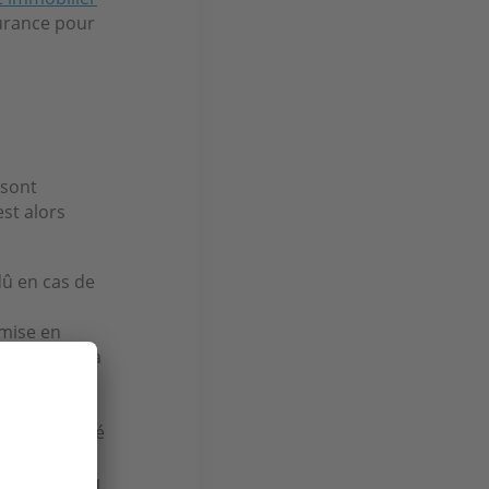
urance pour
e
 sont
est alors
dû en cas de
 mise en
s actes de la
ue
nque activité
situations où