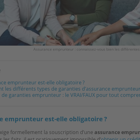
Assurance emprunteur : connaissez-vous bien les différentes
e
ce emprunteur est-elle obligatoire ?
t les différents types de garanties d’assurance emprunteur
s de garanties emprunteur : le VRAI/FAUX pour tout compr
e emprunteur est-elle obligatoire ?
exige formellement la souscription d’une
assurance empru
 les faits, il est pratiquement impossible d’
obtenir un crédi