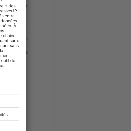
es mensualités
uvre
du prêt sont
hise.
ns dorsales et
s professions
cident ou de
 tout
r
?
%.