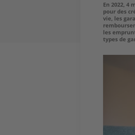
En 2022, 4 
pour des cr
vie, les
gar
rembourseme
les emprunt
types de ga
Image