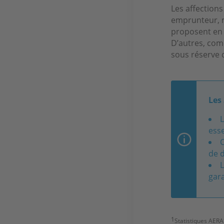
Les affection
emprunteur, ma
proposent en o
D’autres, co
sous réserve 
Les 
L
esse
C
de d
L
gar
1
Statistiques AER