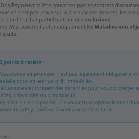
s Dos/Psy peuvent être couvertes par les contrats d’assuran
is ce n’est pas universel. Si la clause est absente, les ass
ption le rachat partiel ou total des
exclusions
.
mme Wily, couvrent automatiquement les
Maladies non obje
d’étude.
3 points à retenir :
’assurance emprunteur n’est pas légalement obligatoire, m
ntielle pour obtenir un prêt immobilier.
es assurances incluent des garanties pour vous protéger e
écès, d’invalidité ou d’incapacité.
es assureurs proposent une couverture optimale en incluan
anties Dos/Psy, conformément aux critères CCSF.
AS 2022