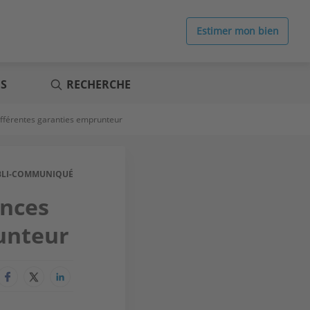
Estimer mon bien
ES
RECHERCHE
différentes garanties emprunteur
BLI-COMMUNIQUÉ
ances
runteur