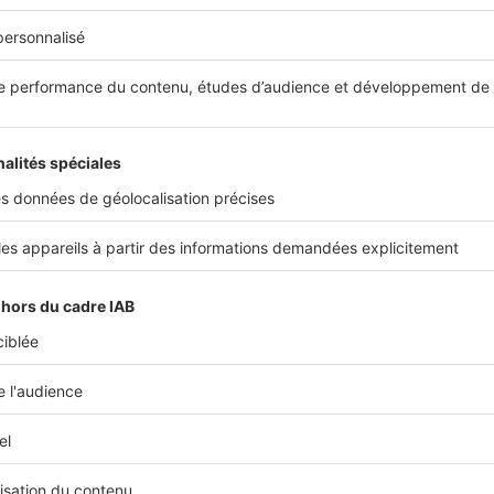
ès de l’emprunteur, la garantie décès permet le rembours
 dû au prêteur, jusqu’à la limite de la quotité assurée. En g
ent une
quotité minimale
de 100 %. Si vous empruntez en 
re assuré à hauteur de 100 %, soit 200 % au total. Dans ce c
ra remboursé intégralement en cas de décès de l’un des m
otale et Irréversible d’Autonomie garantit le
ment du prêt en cas de maladie uniquement
rte Totale et Irréversible d’Autonomie (PTIA) est déclenchée
e que d’
accident
. Si l’emprunteur devient incapable de trava
les actes de la vie courante, cette garantie prévoit le remb
t dû.
té Permanente Totale nécessite une incapacité
Invalidité Permanente Totale (IPT) s’active lorsque l’assuré 
taux de 66 % ou plus
, si aucune activité professionnelle n’es