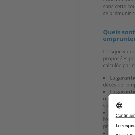
sans cette co
se prémunir c
Quels sont
emprunteu
Lorsque vous
proposées pou
calculée par r
La
garanti
décès de l’em
La
garanti
œuvre si l’emp
vie quotidienn
La
garanti
l’emprunteur 
professionnell
La
garanti