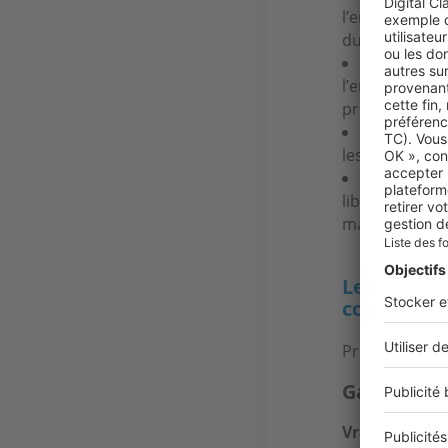
l’emprunteur e
du prêt si l’e
La
garanti
l’emprunteur 
prises en char
La
couvert
les troubles p
La
garanti
libérales, ell
maladie.
Les types 
comprend
Prêt à tester
Garantie dé
Vrai
.