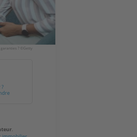
 garanties ? ©Getty
 ?
endre
nteur
.
t immobilier