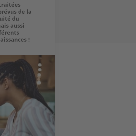
traitées
prévus de la
uité du
ais aussi
férents
aissances !