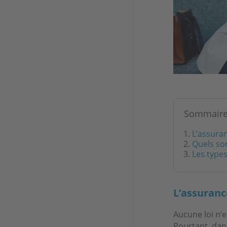
Sommair
L’assuran
Quels son
Les type
L’assuranc
Aucune loi n’
Pourtant, dans