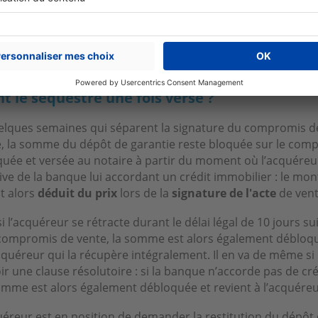
u si les
conditions suspensives
ne sont pas levées, récupér
pliqué.
t le séquestre une fois versé ?
elques semaines qui séparent la signature du compromis de
te, la somme du dépôt de garantie reste bloquée sur le comp
quée et versée au notaire à partir du moment où l’acquéreur
ive de la banque lui accordant un crédit immobilier : le mo
t alors
déduit du prix
lors de la
signature de l'acte
de vent
i l’acquéreur se rétracte durant le délai légal de 10 jours su
compromis de vente, la somme est alors également débloq
cquéreur qui la récupère intégralement. Il en va de même si
oir une clause résolutoire : si la banque n’accorde pas de cré
omme est alors également débloquée et revient à l’acquéreu
uéreur est en position de demander la restitution du dépôt 