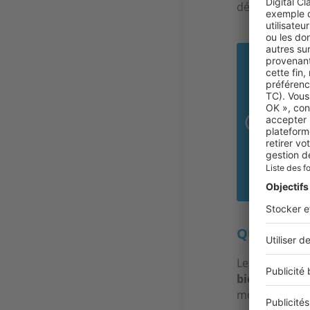
dépôt de gara
Bon
L’a
l’e
jusq
fac
dél
sans
Quel est l
Le
montant d
bien
. Le séqu
montant versé