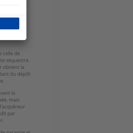
er les fonds
 celle de
te séquestre.
 obtient la
ntant du dépôt
e.
ivant la
uée, mais
 l’acquéreur
dit par
r.
de garantie et