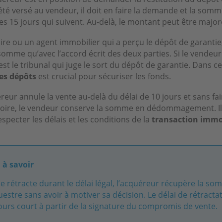
 été versé au vendeur, il doit en faire la demande et la somme
s 15 jours qui suivent. Au-delà, le montant peut être major
taire ou un agent immobilier qui a perçu le dépôt de garantie,
somme qu’avec l’accord écrit des deux parties. Si le vendeu
est le tribunal qui juge le sort du dépôt de garantie. Dans ce 
es dépôts
est crucial pour sécuriser les fonds.
éreur annule la vente au-delà du délai de 10 jours et sans fai
toire, le vendeur conserve la somme en dédommagement. Il
especter les délais et les conditions de la
transaction immo
 à savoir
 se rétracte durant le délai légal, l’acquéreur récupère la s
estre sans avoir à motiver sa décision. Le délai de rétracta
ours court à partir de la signature du compromis de vente.