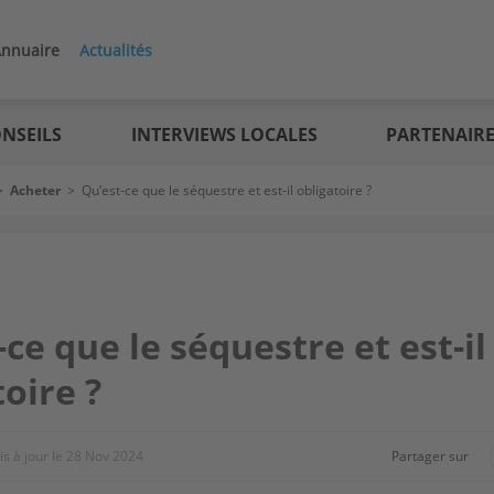
nnuaire
Actualités
NSEILS
INTERVIEWS LOCALES
PARTENAIR
>
Acheter
>
Qu’est-ce que le séquestre et est-il obligatoire ?
-ce que le séquestre et est-il
toire ?
s à jour le
28 Nov 2024
Partager sur