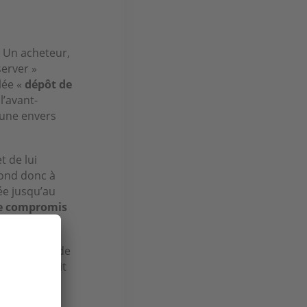
. Un acheteur,
server »
lée «
dépôt de
 l’avant-
l’une envers
t de lui
pond donc à
ée jusqu’au
e compromis
it possible de
estre ne soit
’un usage
versement du