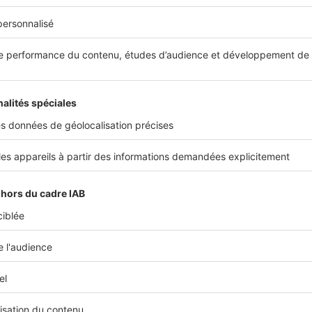
il est d’usage de verser une somme comprise entre 5 et 10%
ent, soit au notaire, soit à l’
agent immobilier
. C’est à ce
re prend toute son importance, puisque cette somme ne se
 le vendeur.
questre notaire obligatoire
ne soit pas légalement exigé, c
otaire ou à l'agent immobilier offre une sécurité. C’est don
 dépôt de garantie et qui l’immobilise sur un
compte séques
 à la
Caisse des dépôts et consignation
. Cette somme est 
squ’à ce que la vente soit effective, le jour de la signature de
de vente, ou jusqu’au retrait de l’acquéreur le cas échéant.
bligation compte séquestre agent immobilier
, mais pass
onds.
nt immobilier qui perçoit la somme, il va également la dépose
tre. Le dépôt de garantie séquestre est ainsi conservé en t
ent possible de verser la somme directement au vendeur, ma
 de risques en cas de demande de restitution. En effet, en 