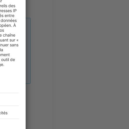
sée
le
stre
de vente du
dre le