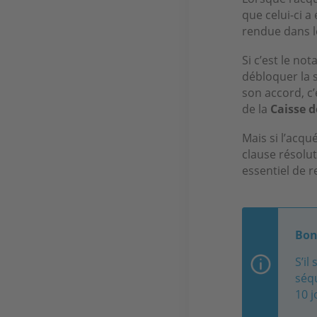
que celui-ci a
rendue dans le
Si c’est le no
débloquer la 
son accord, c’
de la
Caisse d
Mais si l’acqu
clause résolu
essentiel de r
Bon
S’il
séqu
10 j