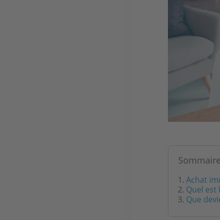
Sommair
Achat imm
Quel est
Que devie