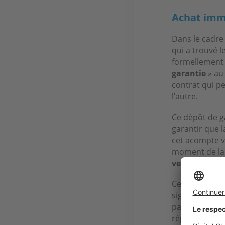
Achat immo
Dans le cadre
qui a trouvé l
formellement 
garantie
» au
contrat qui pe
l’autre.
Ce dépôt de g
garantir que 
cet acompte v
moment de l
vente
est ains
Cette somme n’
signer un com
pas obligatoir
répandu, et i