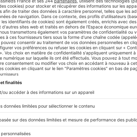
ntie.
 à savoir
vantage du séquestre est donc de rassurer le vendeur sur
ngagement de l’acquéreur, mais cette somme reste immobili
u’à la vente, ce qui permet à l’acquéreur de la récupérer
ilement en
cas de rétractation
. En cas de rétractation dans 
ai de rétractation
légal, l'acheteur peut récupérer le séque
 pénalité.
e montant du séquestre ?
u séquestre
varie généralement entre
5% et 10% du prix 
estre n’étant pas obligatoire, aucune réglementation n’enca
 au moment de la signature de l’avant-contrat.