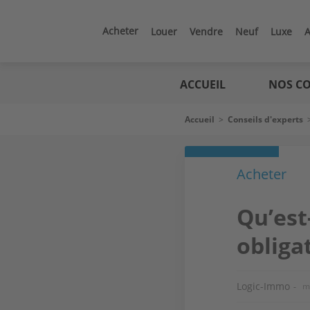
Aller
au
contenu
Acheter
Louer
Vendre
Neuf
Luxe
A
principal
Logic
immo
ACCUEIL
NOS CO
Fil
Accueil
>
Conseils d'experts
d'Ariane
Acheter
Qu’est
obliga
Logic-Immo
mi