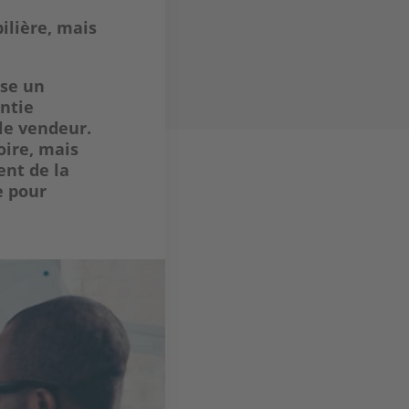
ilière
, mais
rse un
ntie
 le vendeur
.
oire, mais
nt de la
e
pour