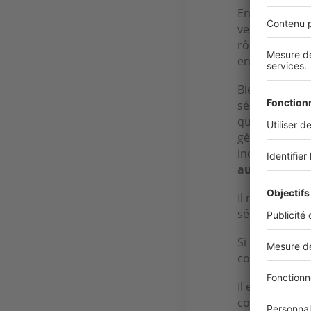
En revanche, 
vente du logem
rôle du notai
encaissée par
Bien que le
sé
séquestre au n
qui perçoit le
généralement
indisponible ju
authentique
Il n'y a pas d'
o
sécurise les f
Si c’est l’age
compte séques
Il est égalem
comporte plus