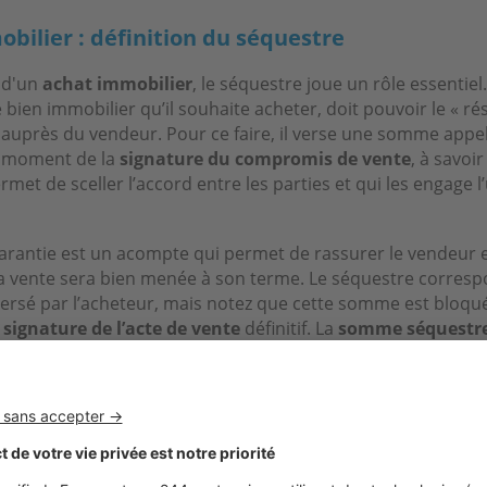
bilier : définition du séquestre
 d'un
achat immobilier
, le séquestre joue un rôle essentiel
e bien immobilier qu’il souhaite acheter, doit pouvoir le « ré
auprès du vendeur. Pour ce faire, il verse une somme appe
 moment de la
signature du compromis de vente
, à savoir
rmet de sceller l’accord entre les parties et qui les engage 
arantie est un acompte qui permet de rassurer le vendeur e
la vente sera bien menée à son terme. Le séquestre corres
ersé par l’acheteur, mais notez que cette somme est bloqu
a
signature de l’acte de vente
définitif. La
somme séquestr
i une garantie financière.
est en aucun cas une obligation légale, il est donc tout à fa
promis de vente sans verser de séquestre. Bien que le séqu
e, il est presque toujours demandé. En revanche, il s’agit d
l est bien rare de conclure un compromis de vente sans le 