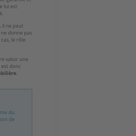
 lui est
é.
 il ne peut
r ne donne pas
cas, le rôle
re valoir une
 est donc
bilière
.
omme du
tion de