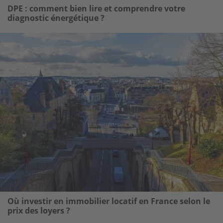
DPE : comment bien lire et comprendre votre
diagnostic énergétique ?
ge
Où investir en immobilier locatif en France selon le
prix des loyers ?