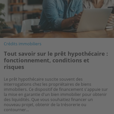
Crédits immobiliers
Crédits immobiliers
Acheter
Tout savoir sur le prêt hypothécaire :
Quels frais peut-on intégrer dans son
Quelles aides pour l'achat d'un bien
fonctionnement, conditions et
crédit immobilier ?
immobilier ? Le guide complet
risques
Acheter un logement ne se résume pas au prix affiché
Devenir propriétaire représente souvent un projet de
Le prêt hypothécaire suscite souvent des
dans l'annonce. Entre les frais de notaire, les travaux,
vie majeur, et pourtant, nombreux sont les ménages
interrogations chez les propriétaires de biens
les frais de garantie ou encore les frais de dossier, le
qui ignorent qu'ils peuvent bénéficier d'aides
immobiliers. Ce dispositif de financement s'appuie sur
budget global peut rapidement augmenter. Pour éviter
financières significatives pour concrétiser leur rêve
la mise en garantie d'un bien immobilier pour obtenir
les mauvaises surprises, il est essentiel d'anticiper ces
immobilier. Entre prêts aidés, dispositifs fiscaux et
des liquidités. Que vous souhaitiez financer un
dépenses dès le...
subventions locales, l'arsenal d'aides à...
nouveau projet, obtenir de la trésorerie ou
contourner...