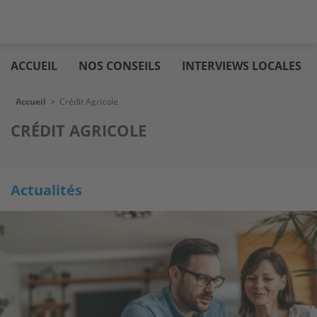
Aller
Logic
au
immo
ACCUEIL
NOS CONSEILS
INTERVIEWS LOCALES
contenu
principal
Fil d'Ariane
Accueil
>
Crédit Agricole
CRÉDIT AGRICOLE
Actualités
Actualités
Actualités
Image
Image
Image