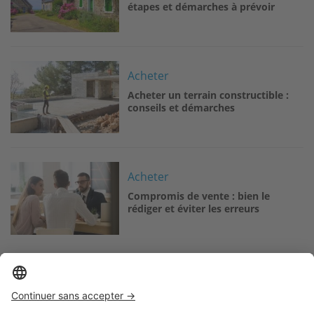
étapes et démarches à prévoir
Image
Acheter
Acheter un terrain constructible :
conseils et démarches
Image
Acheter
Compromis de vente : bien le
rédiger et éviter les erreurs