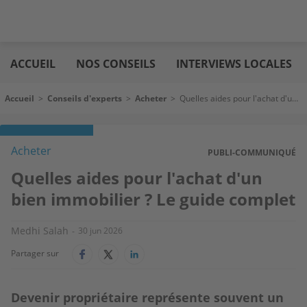
Aller
Logic
au
immo
ACCUEIL
NOS CONSEILS
INTERVIEWS LOCALES
contenu
principal
Fil d'Ariane
Accueil
>
Conseils d'experts
>
Acheter
>
Quelles aides pour l'achat d'un bien immobilier ? Le guide complet
Acheter
PUBLI-COMMUNIQUÉ
Quelles aides pour l'achat d'un
bien immobilier ? Le guide complet
Medhi Salah
30 jun 2026
Partager sur
Devenir propriétaire représente souvent un