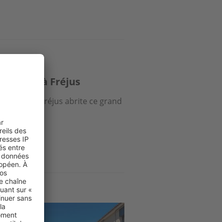
à la mer à Fréjus
alnéaire de Fréjus abrite ce grand
ue mer.
ge