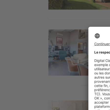
Image
Image