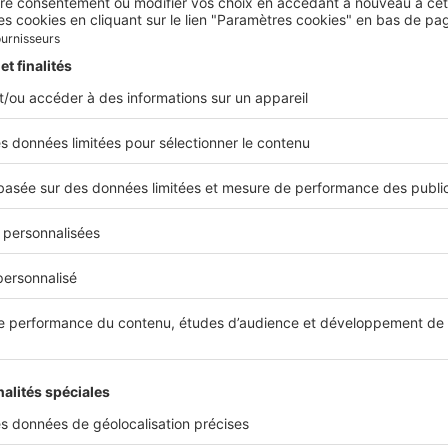
Visite privée
Vis
ains
Un appartement de 3 pièces
Hôt
à Nice
éto
pro
Dans le quartier très recherché de
République, la ville de Nice abrite cet
ail
Aux 
appartement haut de gamme...
e dit
étab
un at