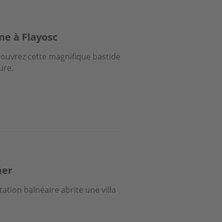
ne à Flayosc
couvrez cette magnifique bastide
ure.
mer
tation balnéaire abrite une villa