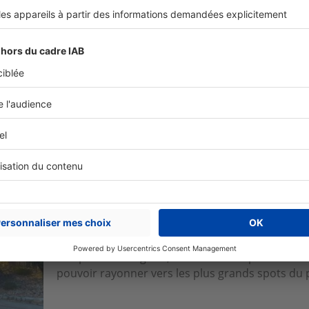
Visite privée
Jardins Secrets : le 5 étoiles confide
Caché dans une ruelle proche du centre de la cit
abrité dans un ancien relais de poste du 17 e sièc
Visite privée
Terre de Provence Hôtel & Spa : une 
Pontet
Aux portes d’Avignon, cet écrin d’hospitalité 
pouvoir rayonner vers les plus grands spots du p