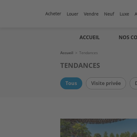
Aller
au
contenu
Acheter
Louer
Vendre
Neuf
Luxe
A
principal
Logic
immo
ACCUEIL
NOS CO
Fil
Accueil
>
Tendances
d'Ariane
TENDANCES
Tous
Visite privée
Image