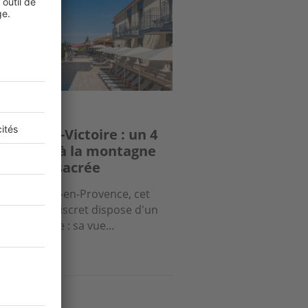
ite privée
el Sainte-Victoire : un 4
iles face à la montagne
vençale sacrée
portes d’Aix-en-Provence, cet
lissement discret dispose d'un
out de taille : sa vue...