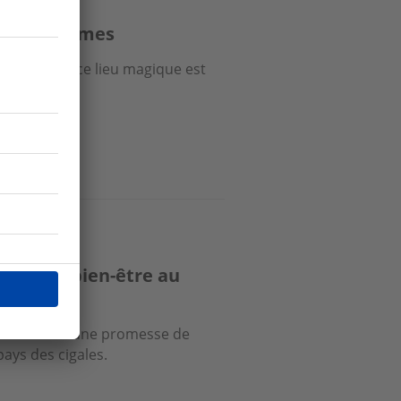
ntiel de Nîmes
é gardoise, ce lieu magique est
le.
bulle de bien-être au
sonne comme une promesse de
ays des cigales.