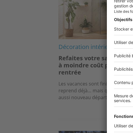
Décoration intérieure
Refaites votre salle de b
à moindre coût pour la
rentrée
Les vacances sont finies et le trav
reprend déjà… mais qui dit repris
aussi nouveau départ...