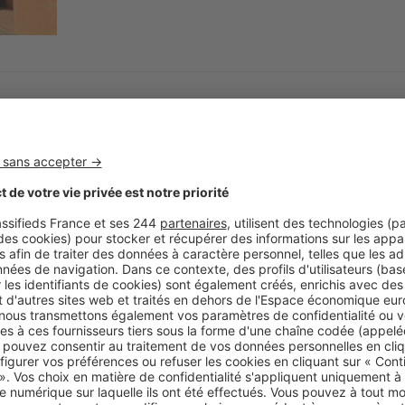
Visite privée
En exclusivité, un appartement face 
Ancrée sur les rivages méditerranéens, la ville b
duplex de standing, proche des plages et avec v
Image
Ima