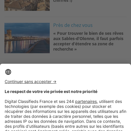
chiffres !)
Image
Près de chez vous
« Pour trouver le bien de ses rêves
aux Sables-d’Olonne, il faut parfois
accepter d’étendre sa zone de
recherche »
Logic-Immo c’est aussi …
Retrouvez-nous sur …