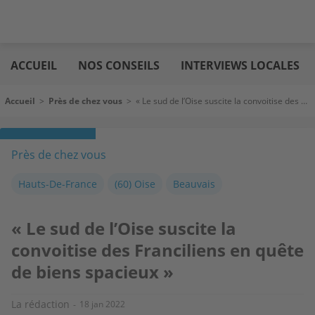
Aller
Logic
au
immo
ACCUEIL
NOS CONSEILS
INTERVIEWS LOCALES
contenu
principal
Fil d'Ariane
Accueil
>
Près de chez vous
>
« Le sud de l’Oise suscite la convoitise des Franciliens en quête de biens spacieux »
Près de chez vous
Hauts-De-France
(60) Oise
Beauvais
« Le sud de l’Oise suscite la
convoitise des Franciliens en quête
de biens spacieux »
La rédaction
18 jan 2022