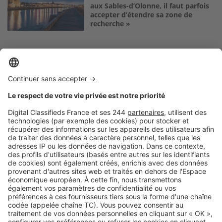
aux Sables-d’Olonne, il faut parfois
accepter d’étendre sa zone de
recherche »
Logic-Immo c’est aussi …
Retrouvez-nous sur …
A propos