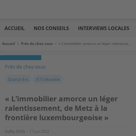
Aller
Logic
au
immo
ACCUEIL
NOS CONSEILS
INTERVIEWS LOCALES
contenu
principal
Fil d'Ariane
Accueil
>
Près de chez vous
>
« L’immobilier amorce un léger ralentissement, de Metz à la frontière luxembourgeoise »
Près de chez vous
Grand-Est
(57) Moselle
« L’immobilier amorce un léger
ralentissement, de Metz à la
frontière luxembourgeoise »
Sofia Ghili
17 jun 2022