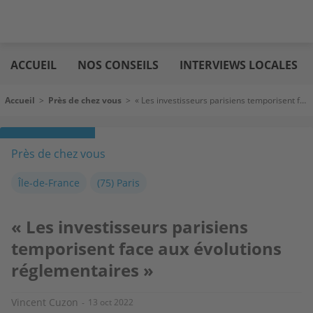
Aller
Logic
au
immo
ACCUEIL
NOS CONSEILS
INTERVIEWS LOCALES
contenu
principal
Fil d'Ariane
Accueil
>
Près de chez vous
>
« Les investisseurs parisiens temporisent face aux évolutions réglementaires »
Près de chez vous
Île-de-France
(75) Paris
« Les investisseurs parisiens
temporisent face aux évolutions
réglementaires »
Vincent Cuzon
13 oct 2022