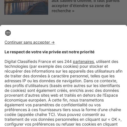
aux Sables-d’Olonne, il faut parfois
accepter d’étendre sa zone de
recherche »
Logic-Immo c’est aussi …
Retrouvez-nous sur …
A propos