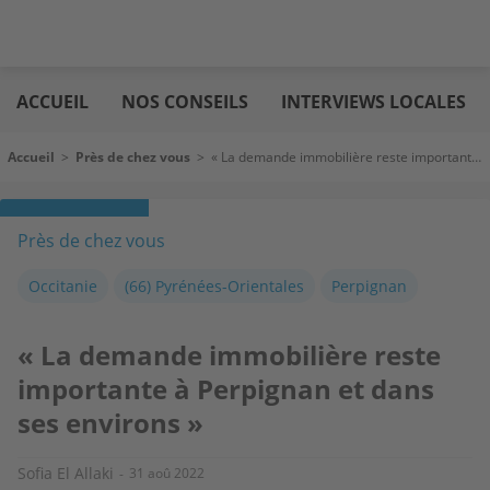
Aller
Logic
au
immo
ACCUEIL
NOS CONSEILS
INTERVIEWS LOCALES
contenu
principal
Fil d'Ariane
Accueil
>
Près de chez vous
>
« La demande immobilière reste importante à Perpignan et dans ses environs »
Près de chez vous
Occitanie
(66) Pyrénées-Orientales
Perpignan
« La demande immobilière reste
importante à Perpignan et dans
ses environs »
Sofia El Allaki
31 aoû 2022