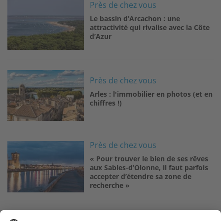
Image
Près de chez vous
Le bassin d’Arcachon : une
attractivité qui rivalise avec la Côte
d’Azur
Image
Près de chez vous
Arles : l'immobilier en photos (et en
chiffres !)
Image
Près de chez vous
« Pour trouver le bien de ses rêves
aux Sables-d’Olonne, il faut parfois
accepter d’étendre sa zone de
recherche »