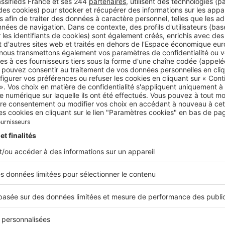
aranties et d’une sécurité non négligeables.
n raison du montant des investissements, l’investisseur 
eter un studio ou un T2 »
cal Boyer, gérant d’Immobilière Sextius Mirabeau
qui se loue le mieux à Aix-en-Provence ?
types de biens trouvent preneurs.
Nous connaissons nota
 sur les appartements de type familial et les maisons. Or
r a plutôt tendance à préférer faire l’acquisition d’un stu
En effet, il est alors certain de pouvoir y accueillir des étud
ans jamais avoir de vacance locative. L’appartement familia
s de mobilité de la part des locataires, mais ils peuvent êt
des petites surfaces.