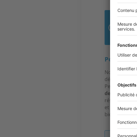
58 
C’es
Pouvez-vou
Nous avons de
département d
Pelletier et S
depuis des d
résidentiel et
et intervient
bien spécifiq