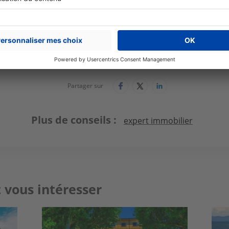
Pascal Boyer
Gérant
Immobilière Sextius Mirabeau
Partager sur
Plus de conseils
expert immobilier
 vous intéresser
Image
Ima