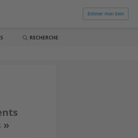
Estimer mon bien
ES
RECHERCHE
ents
 »