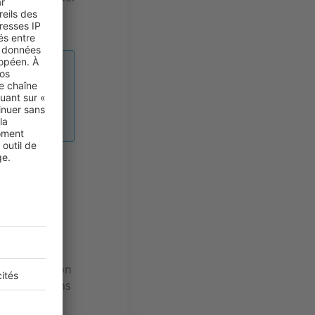
préfère
mment une
dio ou d’un
iants ou des
l ou la maison
re aussi moins