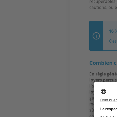
récupérables, 
cautions, ou e
16 
C’es
Combien co
En règle géné
loyers perçus
l’assurance l
loyers.
Il faut
garantie. Il y
montants des 
sûr, le coût d
constituent a