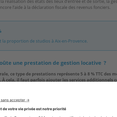
la réalisation des états des lieux d’entrée et de sortie, la ge
ncore l’aide à la déclaration fiscale des revenus fonciers.
%
t la proportion de studios à Aix-en-Provence.
ûte une prestation de gestion locative ?
rale, ce type de prestations représente 5 à 8 % TTC des 
. À cela, il faut parfois ajouter les services additionnel
oyers impayés, qui représente environ 2,5 % des montan
 savoir que 85 % des propriétaires/bailleurs souhaitent bénéf
 a également l’assurance vacance locative qui représente 3 à 
loyers perçus, mais cette option n'est que très rarement r
e ces prestations est entièrement déductible des revenus fon
insi une charge beaucoup moins importante pour les
propri