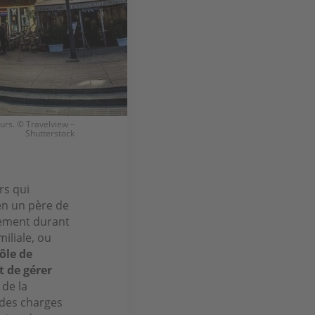
urs. © Travelview –
Shutterstock
rs qui
en un père de
ogement durant
miliale, ou
rôle de
t de gérer
 de la
n des charges