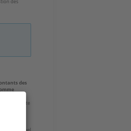
stion des
montants des
s comme
ts des
icier de cette
3,5 % des
etenue. Bien
ciers. Elles
étaires
, lequel