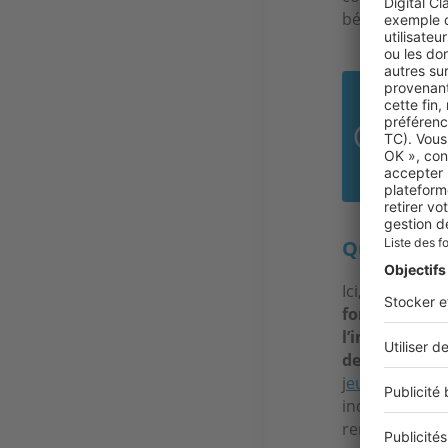
bénéficie de g
« E
ach
Pas
Qu'est-ce 
Ici, tous les 
forte pénurie
l’investisseu
deux-pièces.
j
eunes actifs
s
induisent moin
rentables que 