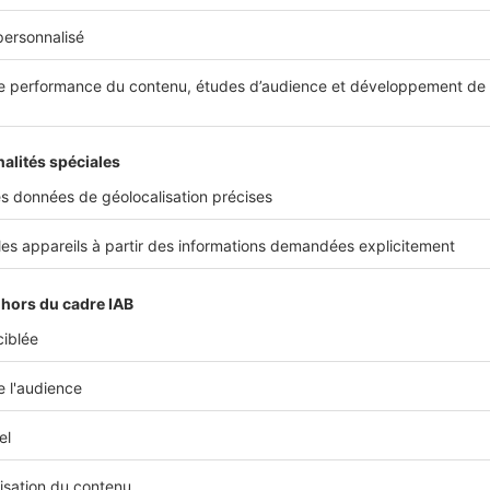
%
t la proportion de locataires à Aix-en-Provence.
s nous présenter votre agence ?
ux agences situées dans le centre-ville d’Aix-en-Provence, 
es Bouches-du-Rhône, à moins de 30 minutes de Marseille
extius Mirabeau font partie d’un groupe familial et sont
impl
écennies
. L’agence Pelletier Savon est spécialisée dans l’imm
 de prestige. Quant à l’agence Sextius Mirabeau, elle existe 
 principalement dans l’immobilier grand public. Pour ces de
ues, nous réalisons notamment de la gestion locative.