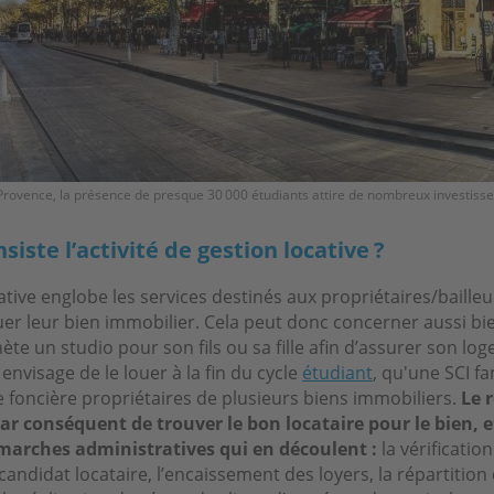
Provence, la présence de presque 30 000 étudiants attire de nombreux investisse
siste l’activité de gestion locative ?
ative englobe les services destinés aux propriétaires/bailleu
uer leur bien immobilier. Cela peut donc concerner aussi bi
hète un studio pour son fils ou sa fille afin d’assurer son l
 envisage de le louer à la fin du cycle
étudiant
, qu'une SCI fa
 foncière propriétaires de plusieurs biens immobiliers.
Le 
par conséquent de trouver le bon locataire pour le bien, e
émarches administratives qui en découlent :
la vérification
 candidat locataire, l’encaissement des loyers, la répartitio