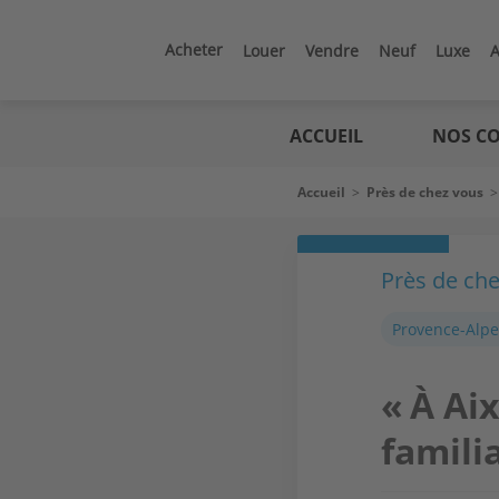
Aller
au
contenu
Acheter
Louer
Vendre
Neuf
Luxe
A
principal
Logic
immo
ACCUEIL
NOS CO
Fil
Accueil
>
Près de chez vous
d'Ariane
Près de ch
Provence-Alpe
« À Ai
famili