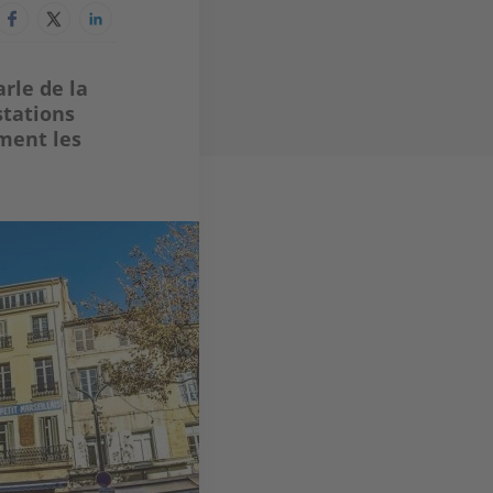
rle de la
stations
ement les