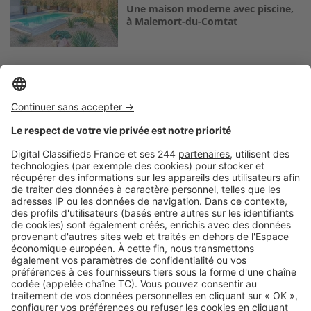
Une maison moderne avec piscine,
à Malemort-du-Comtat
Logic-Immo c’est aussi …
Retrouvez-nous sur …
A propos