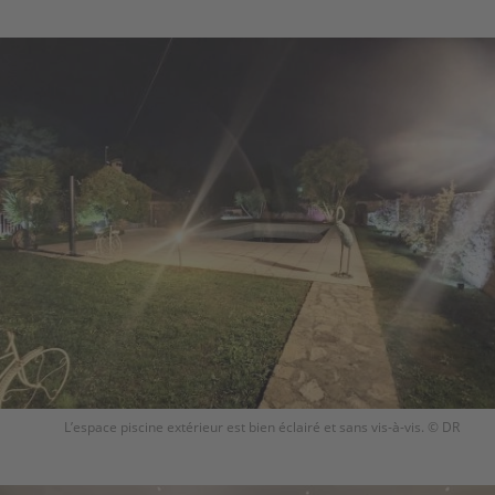
L’espace piscine extérieur est bien éclairé et sans vis-à-vis. © DR