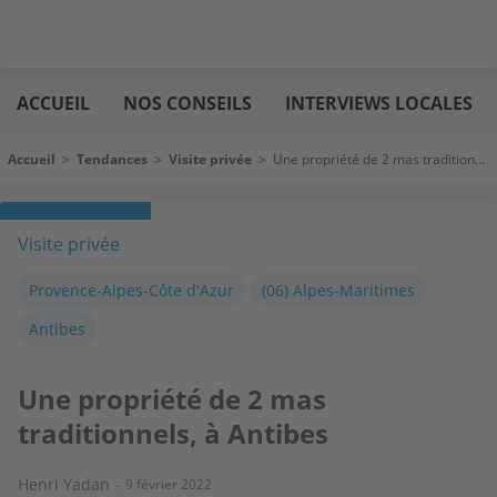
Aller
Logic
au
immo
ACCUEIL
NOS CONSEILS
INTERVIEWS LOCALES
contenu
principal
Fil d'Ariane
Accueil
>
Tendances
>
Visite privée
>
Une propriété de 2 mas traditionnels, à Antibes
Visite privée
Provence-Alpes-Côte d'Azur
(06) Alpes-Maritimes
Antibes
Une propriété de 2 mas
traditionnels, à Antibes
Henri Yadan
9 février 2022