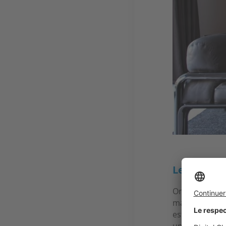
Le top du 
On la doit à Fa
maison d’arc
est décorée p
un métissage 