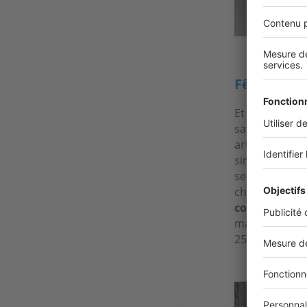
Fête des p
Et puisque to
saveurs proven
articulés auto
simplicité et 
sentir, touche
chefs passion
coachs de spo
massages son
250 €, selon l