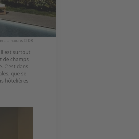
ers la nature. © DR
. Il est surtout
et de champs
e. C’est dans
ales, que se
s hôtelières