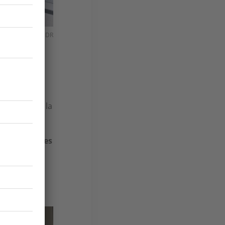
iées au repos. © DR
 lieu en
 goûters
s misent sur la
urront même
houlette de
’expertise des
 ball et
de 170 € à