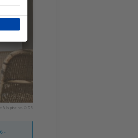
ce à la piscine. © DR
6 -