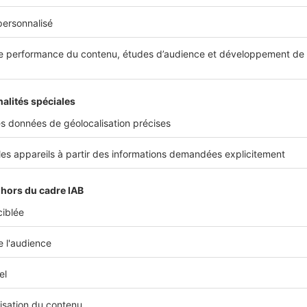
Limpides de sobriété, les chambres sont déd
apilles et remise en forme
ut commence à table, les marchés locaux approvisionnent le
çales. Les petits déjeuners bio sont servis très tard et les
ur de la piscine. Quant aux dîners, leurs recettes équilibrée
la fraîcheur des produits saisonniers. Les « foodistas » po
r et déguster lors d’ateliers culinaires thématiques sous la 
nés. Et pour occuper vos moments de détente, profitez de
l
rt et de bien-être
. Yoga, aqua tonic, stretching, pilates, gym
t au programme des séjours… Chambre pour 2 personnes, 
a saison, petits déjeuners inclus.