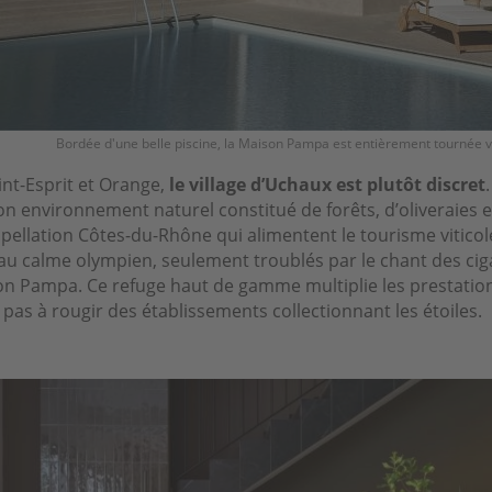
Bordée d'une belle piscine, la Maison Pampa est entièrement tournée v
int-Esprit et Orange,
le village d’Uchaux est plutôt discret
n environnement naturel constitué de forêts, d’oliveraies 
pellation Côtes-du-Rhône qui alimentent le tourisme viticol
au calme olympien, seulement troublés par le chant des cig
on Pampa. Ce refuge haut de gamme multiplie les prestation
 pas à rougir des établissements collectionnant les étoiles.