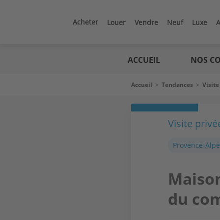
Aller
au
contenu
Acheter
Louer
Vendre
Neuf
Luxe
A
principal
Logic
immo
ACCUEIL
NOS CO
Fil
Accueil
>
Tendances
>
Visite
d'Ariane
Visite privé
Provence-Alpe
Maison
du co