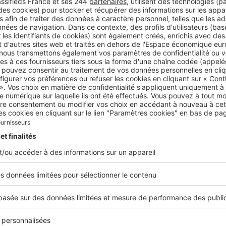
e sur le parc et exposant des œuvres d’artistes, les chambre
tasis, Dionysos, Saltarello, plus la maison qui compte 2 ch
ent une atmosphère voyageuse dans les moindres détails.