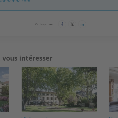
sonpampa.com
Partager sur
 vous intéresser
Image
Ima