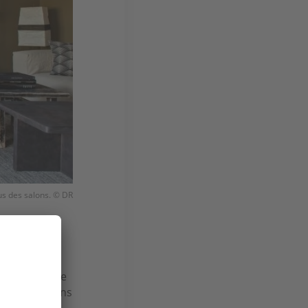
us des salons. © DR
ruire cette
 les sens
. Elle
son Hand, dans
nt chacune