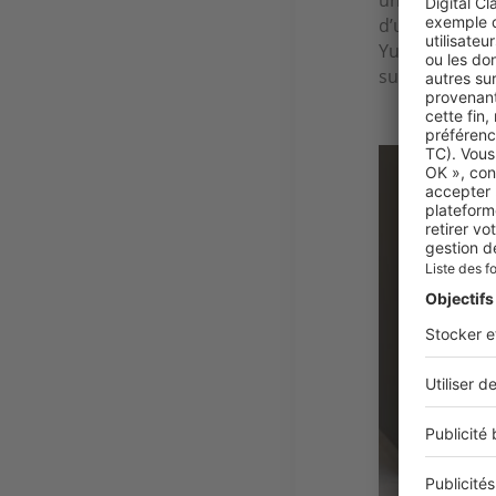
d’une terrass
Yulunga, Anas
suites cultiv