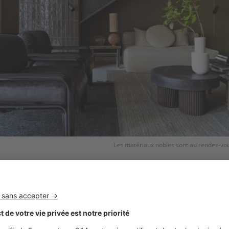
Les matériaux nobles sont au rendez-vo
design au cœur de la nature
bien Petitcolin, un ancien de l’univers du luxe. Il a fait const
hitecte comme
une bulle de bien-être faisant appel à tous
ar Pierre-Emmanuel Martin et Stéphane Garotin, de la Mai
de styles, d’origines et d’époques. Harmonieuses, disposa