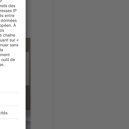
s Baraka,
ambres et 3