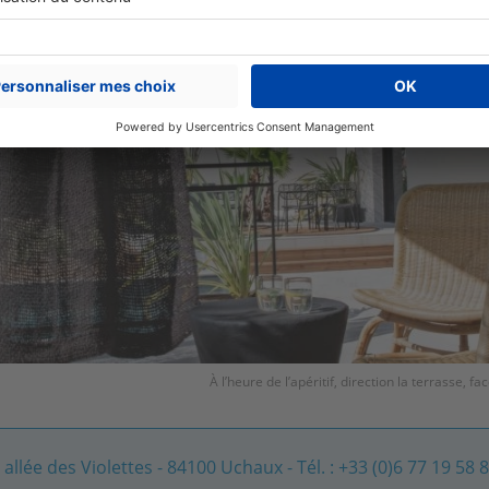
À l’heure de l’apéritif, direction la terrasse, fa
 allée des Violettes - 84100 Uchaux - Tél. : +33 (0)6 77 19 58 8