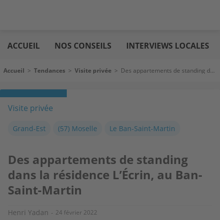
Aller
Logic
au
immo
ACCUEIL
NOS CONSEILS
INTERVIEWS LOCALES
contenu
principal
Fil d'Ariane
Accueil
>
Tendances
>
Visite privée
>
Des appartements de standing dans la résidence L’Écrin, au Ban-Saint-Martin
Visite privée
Grand-Est
(57) Moselle
Le Ban-Saint-Martin
Des appartements de standing
dans la résidence L’Écrin, au Ban-
Saint-Martin
Henri Yadan
24 février 2022