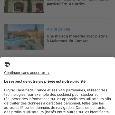
particulière, à Gordes
Image
Visite privée
Une maison moderne avec piscine,
à Malemort-du-Comtat
Logic-Immo c’est aussi …