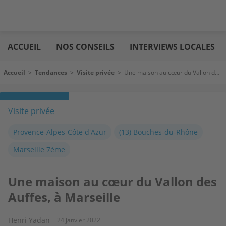
Aller
Logic
au
immo
ACCUEIL
NOS CONSEILS
INTERVIEWS LOCALES
contenu
principal
Fil d'Ariane
Accueil
>
Tendances
>
Visite privée
>
Une maison au cœur du Vallon des Auffes, à Marseille
Visite privée
Provence-Alpes-Côte d'Azur
(13) Bouches-du-Rhône
Marseille 7ème
Une maison au cœur du Vallon des
Auffes, à Marseille
Henri Yadan
24 janvier 2022