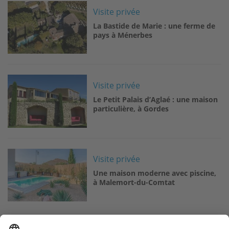
Image
Visite privée
La Bastide de Marie : une ferme de
pays à Ménerbes
Image
Visite privée
Le Petit Palais d’Aglaé : une maison
particulière, à Gordes
Image
Visite privée
Une maison moderne avec piscine,
à Malemort-du-Comtat