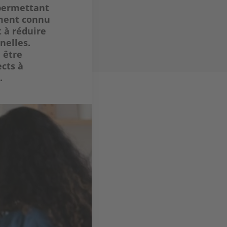
 permettant
ement connu
 à réduire
nelles.
 être
ects à
n.