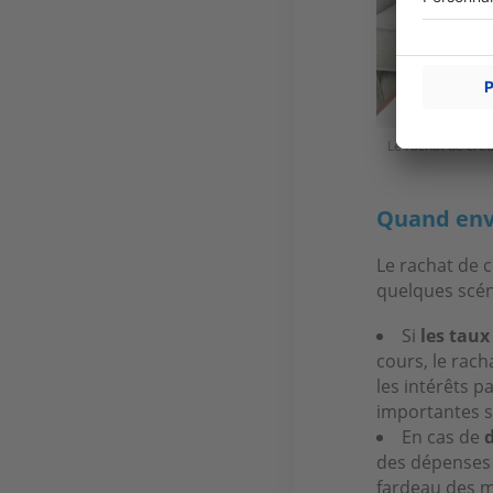
Le rachat de créd
Quand envi
Le rachat de c
quelques scén
Si
les taux
cours, le rach
les intérêts 
importantes s
En cas de
d
des dépenses i
fardeau des me