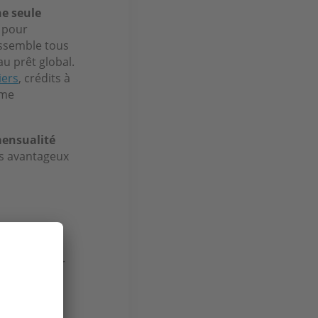
ne seule
s pour
assemble tous
u prêt global.
iers
, crédits à
ême
ensualité
us avantageux
pour les
t bénéficier
lités permet
tion des