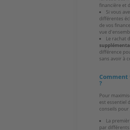
financière et 
Si vous av
différentes éc
de vos financ
vue d'ensemble
Le rachat 
supplémenta
différence po
sans avoir à 
Comment tr
?
Pour maximiser
est essentiel 
conseils pour 
La premièr
par différents