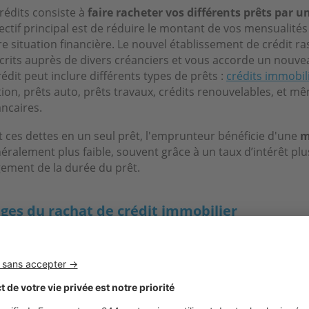
rédits consiste à
faire racheter vos différents prêts par u
jectif principal est de réduire le montant de vos mensualité
e situation financière. Le nouvel établissement de crédit r
scrits auprès de divers créanciers et vous accorde un nouvea
dit peut inclure différents types de prêts :
crédits immobil
on, prêts auto, prêts travaux, crédits renouvelables, et m
ncaires.
 ces dettes en un seul prêt, l'emprunteur bénéficie d'une
m
éralement plus faible, souvent grâce à un taux d’intérêt pl
gement de la durée du prêt.
ges du rachat de crédit immobilier
rédit immobilier présente plusieurs avantages significatifs 
En regroupant plusieurs prêts en un seul, l'emprunteur peu
ité unique, plus facile à gérer. Cette réduction des mensua
 capacité financière supplémentaire, facilitant ainsi la ges
rantes.