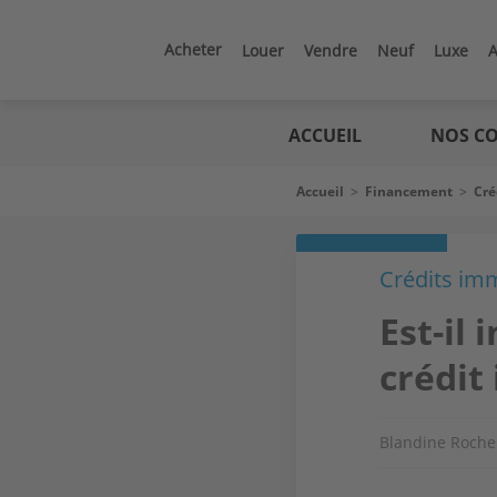
Aller
au
contenu
Acheter
Louer
Vendre
Neuf
Luxe
A
principal
Logic
immo
ACCUEIL
NOS CO
Fil
Accueil
>
Financement
>
Cré
d'Ariane
Crédits imm
Est-il
crédit
Blandine Roche