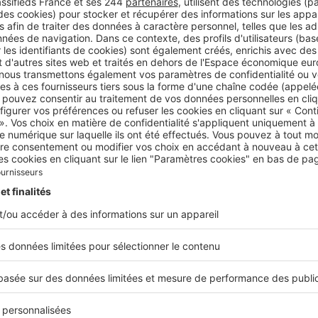
 des mensualités
vantage du rachat de crédits est
la réduction des mensuali
-60 % par exemple dans le cas d'un
rachat de crédits avec E
lusieurs prêts en un seul, l'emprunteur peut négocier un tau
u allonger la durée de remboursement. Cela permet de dimi
l à payer, offrant ainsi une bouffée d'air sur le plan finan
bale peut être particulièrement bénéfique pour les ménage
s financières temporaires ou à une baisse de revenus.
ion de la gestion financière
tage important est
la simplification de la gestion financi
mbourser, il devient plus facile de suivre et de gérer ses fin
ue d'oubli de paiement et les frais de retard associés. De plu
e claire de ses dettes permet de mieux planifier ses dépens
s de surendettement.
té de nouveaux projets