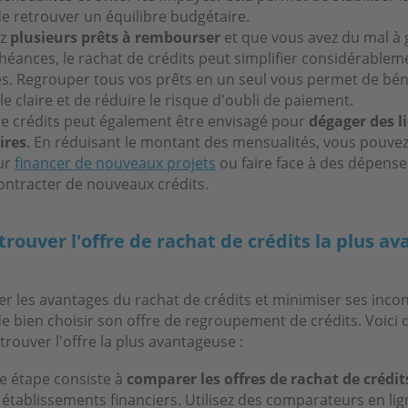
de retrouver un équilibre budgétaire.
ez
plusieurs prêts à rembourser
et que vous avez du mal à 
héances, le rachat de crédits peut simplifier considérablem
es. Regrouper tous vos prêts en un seul vous permet de bén
 claire et de réduire le risque d'oubli de paiement.
de crédits peut également être envisagé pour
dégager des l
ires
. En réduisant le montant des mensualités, vous pouvez u
ur
financer de nouveaux projets
ou faire face à des dépens
contracter de nouveaux crédits.
ouver l'offre de rachat de crédits la plus a
 les avantages du rachat de crédits et minimiser ses inconv
de bien choisir son offre de regroupement de crédits. Voici
trouver l'offre la plus avantageuse :
e étape consiste à
comparer les offres de rachat de crédit
 établissements financiers. Utilisez des comparateurs en li