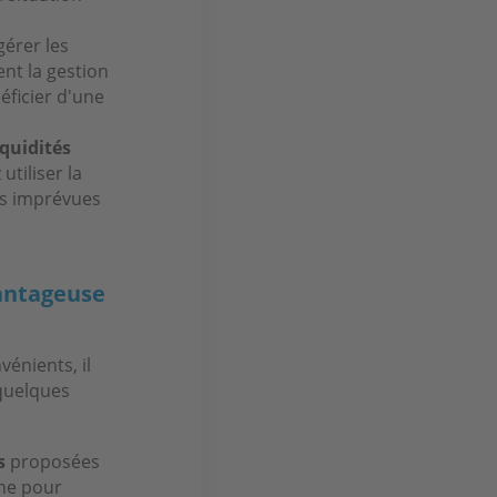
gérer les
ent la gestion
éficier d'une
iquidités
tiliser la
es imprévues
vantageuse
énients, il
 quelques
s
proposées
gne pour