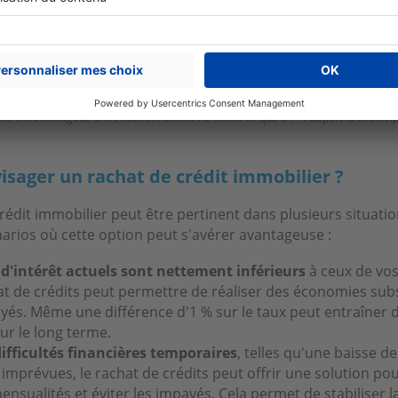
its est avantageux si les taux ont baissé ne serait-ce que d'1 % depuis la souscrip
sager un rachat de crédit immobilier ?
rédit immobilier peut être pertinent dans plusieurs situatio
arios où cette option peut s'avérer avantageuse :
 d'intérêt actuels sont nettement inférieurs
à ceux de vos
at de crédits peut permettre de réaliser des économies subs
payés. Même une différence d'1 % sur le taux peut entraîner
ur le long terme.
ifficultés financières temporaires
, telles qu'une baisse d
mprévues, le rachat de crédits peut offrir une solution pour
nsualités et éviter les impayés. Cela permet de stabiliser l