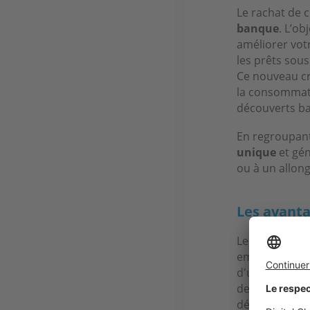
Le rachat de c
banque
. L’ob
améliorer votr
les prêts sou
Ce nouveau cré
la consommati
découverts ba
En regroupant
unique
et gén
ou à un allon
Les avanta
Le rachat de c
emprunteurs. 
d'une mensual
de dégager une
dépenses cou