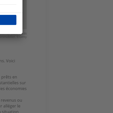
tion de votre crédit
immobilier. ©Getty
ns. Voici
 prêts en
tantielles sur
 des économies
e revenus ou
 alléger le
a situation