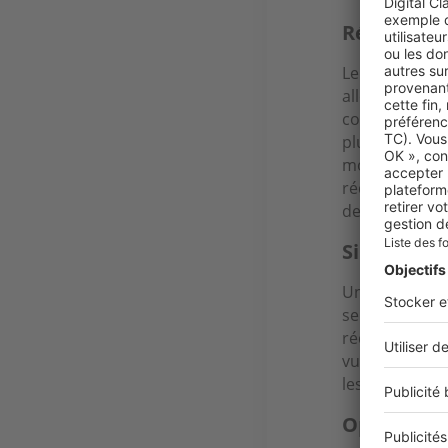
Réduction
Le principal a
aller jusqu’à 
consolidant p
plus bas et/o
montant mensue
réduction glo
des difficulté
Simplificat
Un autre avan
seul prêt à re
réduit le risq
vue d'ensembl
les situation
Opportuni