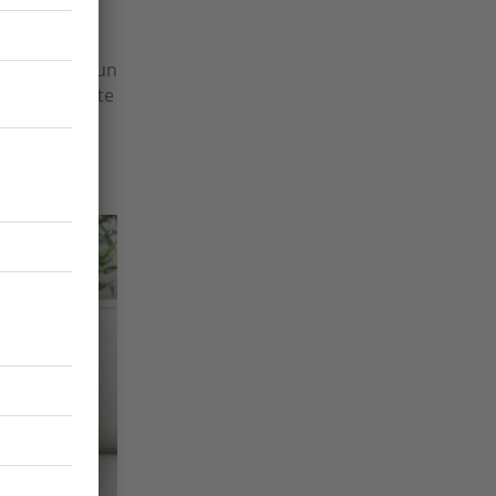
 financiers
.
ressources
, l'achat d'un
exemple. Cette
indre des