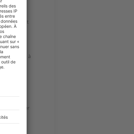
tés,
pouvant
mpruntis
. En
x d'intérêt
nuer le
cier. Cette
s confrontés à
ère
. Avec un
ances. Cela
s, avoir une
es et d'éviter