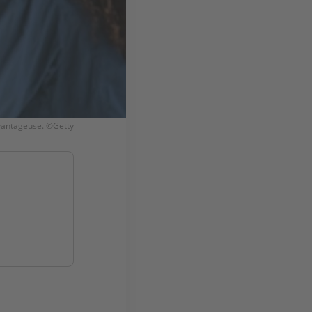
 avantageuse. ©Getty