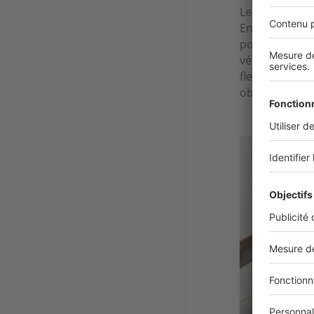
Le rachat de c
En allégeant 
pour investir
véhicule, ou 
flexibilité fi
objectifs per
Image