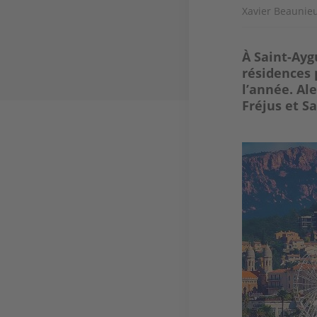
Xavier Beaunie
À Saint-Ayg
résidences 
l’année. Al
Fréjus et S
Image