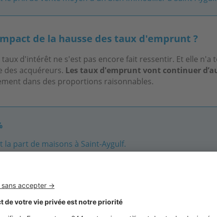
'impact de la hausse des taux d'emprunt ?
taux d'intérêt ne s'est pas encore fait ressentir. Et elle n'a
te des acquéreurs.
Les taux d'emprunt vont continuer d’
ment dans des proportions raisonnables.
%
t la part de maisons à Saint-Aygulf.
les secteurs les plus prisés ?
 secteur est recherché, mais c’est quand-même
le bord de
cité
, et notamment Saint-Raphaël, Fréjus et Saint-Aygulf.