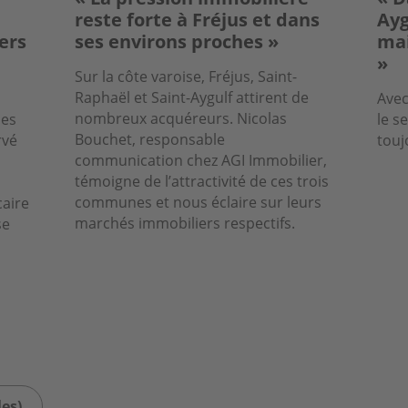
reste forte à Fréjus et dans
Ayg
ers
ses environs proches »
mai
»
Sur la côte varoise, Fréjus, Saint-
Raphaël et Saint-Aygulf attirent de
Avec
nombreux acquéreurs. Nicolas
les
le s
Bouchet, responsable
rvé
touj
communication chez AGI Immobilier,
témoigne de l’attractivité de ces trois
communes et nous éclaire sur leurs
caire
marchés immobiliers respectifs.
se
les)