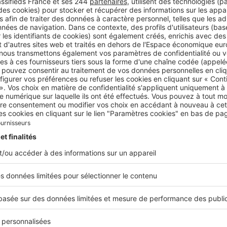
a plupart des acquéreurs souhaitent pouvoir se rendre à
entre-ville. C'est un critère de recherche récurrent »
andre D’Ascanio, Directeur des ventes de l’agence AGI –
hurimmo de Saint-Aygulf
dans ces villes ?
t essentiellement portée par de jeunes retraités, mais ég
cédants
, notamment du côté de Fréjus. Quoi qu’il en soit,
la
plus en plus vers les résidences principales
, ce qui est nouv
s années, notre secteur était surtout un lieu de villégiature
sonnes s’y installent désormais à l’année.
s nous présenter votre agence ?