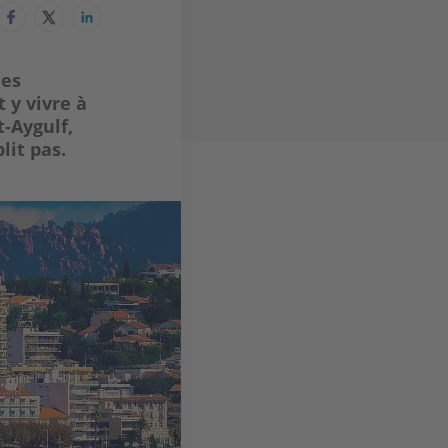
des
 y vivre à
t-Aygulf,
lit pas.