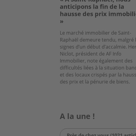
anticipons la fin de la
hausse des prix immobili
»
Le marché immobilier de Saint-
Raphaël demeure tendu, malgré 
signes d’un début d’accalmie. He
Niclot, président de AF Info
Immobilier, note également des
difficultés liées à la situation ban
et des locaux crispés par la haus
des prix et la pénurie de biens.
A la une !
Près de chez vous (1021 artic