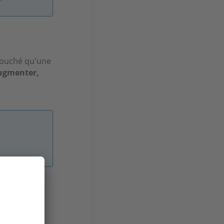
 touché qu'une
augmenter,
 mer qui est