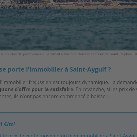
us en plus de personnes s'installent à l'année dans le secteur de Saint-Raphaël.
 porte l'immobilier à Saint-Aygulf ?
l'immobilier fréjussien est toujours dynamique. La demande
ons d’offre pour la satisfaire
. En revanche, si les prix de
nter, ils n’ont pas encore commencé à baisser.
01 €/m²
t le prix de vente moyen d'un bien immobilier à Saint-Aygulf