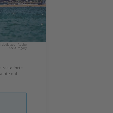
 © dudlajzov - Adobe
StockGregory
 reste forte
 vente ont
.