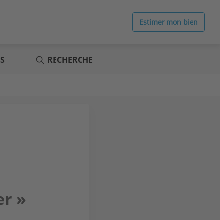
Estimer mon bien
ES
RECHERCHE
er »