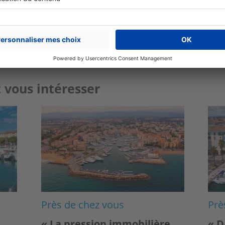
Plus de conseils
expert immobilier
 vous intéresser
Image
Ima
Près de chez vous
Prè
« La pression immobilière
« D