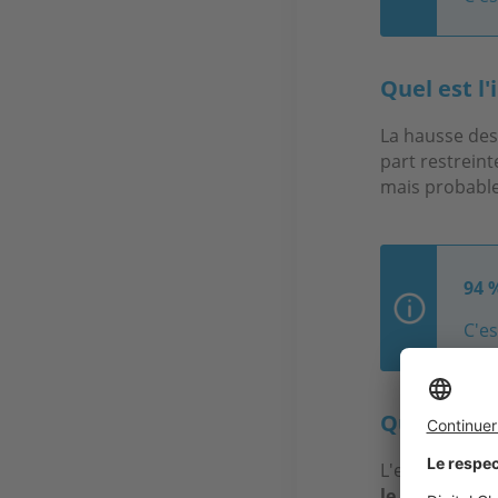
Quel est l
La hausse des 
part restrein
mais probable
94 
C'es
Quels sont 
L'ensemble du
le plus plébis