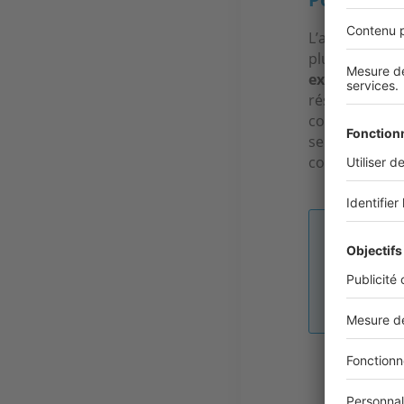
L’agence AGI a
plus-value po
excellente c
réseau Arturi
compétence : 
sein de l’age
complet.
Image