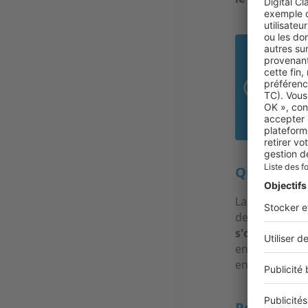
« L
le c
Alex
Art
Qui achète 
La demande es
des
primo-ac
s'oriente de 
encore quelque
en plus de per
Pouvez-vou