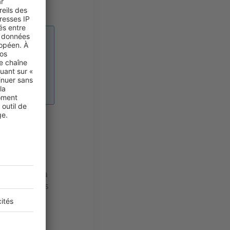
 pied dans
alement par
 demande
eau ici. Il y a
, or, de plus