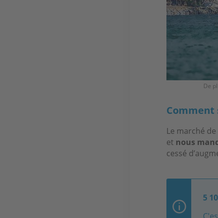
De pl
Comment se
Le marché de 
et
nous manqu
cessé d’augme
5 1
C'es