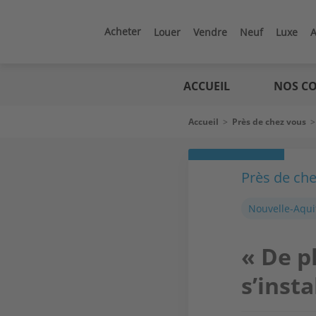
Aller
au
contenu
Acheter
Louer
Vendre
Neuf
Luxe
A
principal
Logic
immo
ACCUEIL
NOS CO
Fil
Accueil
>
Près de chez vous
d'Ariane
Près de ch
Nouvelle-Aqui
« De p
s’inst