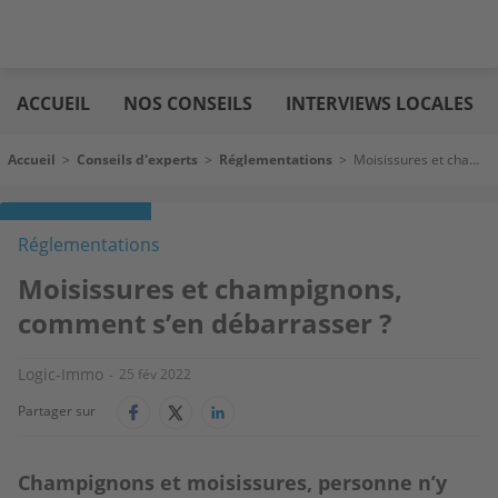
Aller
Logic
au
immo
ACCUEIL
NOS CONSEILS
INTERVIEWS LOCALES
contenu
principal
Fil d'Ariane
Accueil
>
Conseils d'experts
>
Réglementations
>
Moisissures et champignons, comment s’en débarrasser ?
Réglementations
Moisissures et champignons,
comment s’en débarrasser ?
Logic-Immo
25 fév 2022
Partager sur
Champignons et moisissures, personne n’y