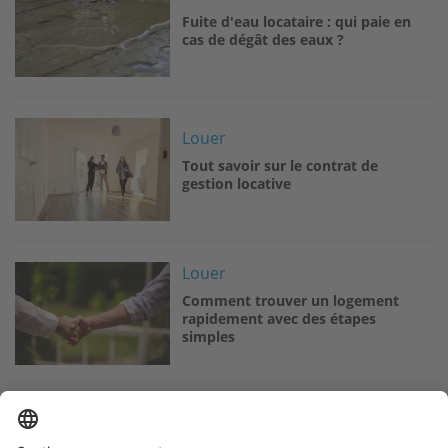
Fuite d'eau locataire : qui paie en
cas de dégât des eaux ?
Image
Louer
Tout savoir sur le contrat de
gestion locative
Image
Louer
Comment trouver un logement
rapidement avec des étapes
simples