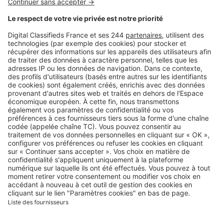
Logic-Immo c’est aussi …
Retrouvez-nous sur …
A propos
Qui sommes-nous ?
Contacter le service client
Nous rejoindre
Presse
Alerte email