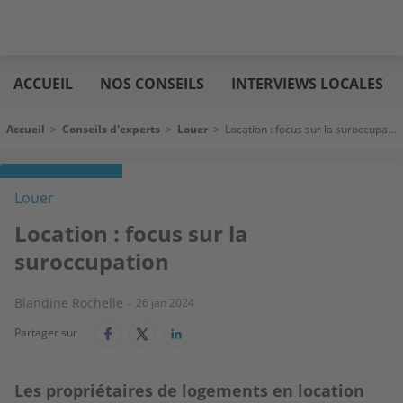
Aller
Logic
au
immo
ACCUEIL
NOS CONSEILS
INTERVIEWS LOCALES
contenu
principal
Fil d'Ariane
Accueil
>
Conseils d'experts
>
Louer
>
Location : focus sur la suroccupation
Louer
Location : focus sur la
suroccupation
Blandine Rochelle
26 jan 2024
Partager sur
Les propriétaires de logements en location