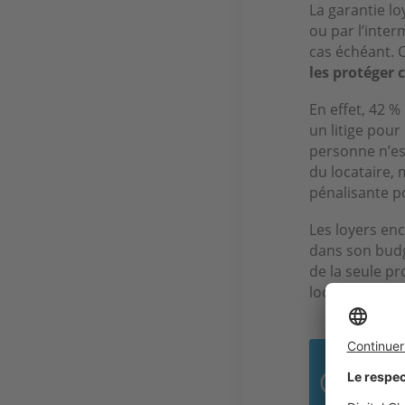
La garantie l
ou par l’inter
cas échéant. C
les protéger 
En effet, 42 %
un litige pou
personne n’es
du locataire, 
pénalisante po
Les loyers enc
dans son budge
de la seule pr
location son 
Si v
dédu