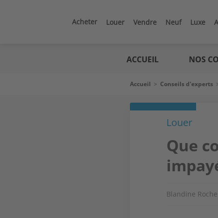
Aller
au
contenu
Acheter
Louer
Vendre
Neuf
Luxe
A
principal
Logic
immo
ACCUEIL
NOS CO
Fil
Accueil
>
Conseils d'experts
d'Ariane
Louer
Que co
impayé
Blandine Roche