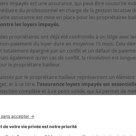
oyers impayés est une assurance, qui peut être souscrite in
médiaire du professionnel en charge de la gestion locative 
ette assurance est mise en place pour les propriétaires bail
contre les loyers impayés.
 des propriétaires ont déjà été confrontés à un litige avec leu
r non-paiement du loyer dure en moyenne 15 mois. Cela dé
t totalement épargné par un conflit et un défaut de paiemen
mais également qu’en cas de conflit, la résolution est longue
ur le propriétaire bailleur.
aissés par le propriétaire bailleur représentent un élément 
t, et à ce titre,
l’assurance loyers impayés est essentiell
otection complète et à ce point solide, qui lui permet de me
logement en toute sérénité.
ous avez opté pour un régime réel d’imposition, vous pouve
ire la GLI de vos recettes locatives imposables.