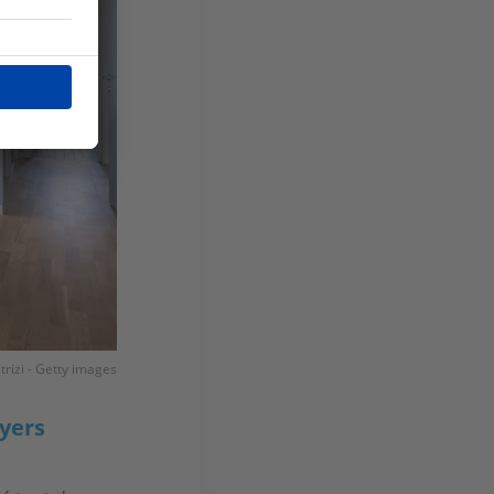
rizi - Getty images
oyers