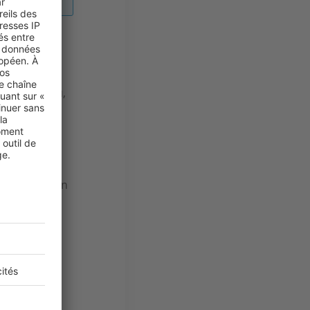
 à
premier lieu,
mplète
. En
re face à
s crainte.
ncer par les
ation peut en
 procédures
eut coûter
rs du
couvrir au
 vous devez