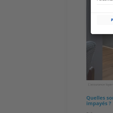
L'assurance loyer
Quelles so
impayés ?