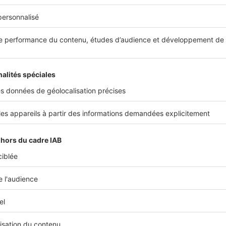
e loyers impayés
en cas de faute de paiement du locataire. 
specter la procédure légale afin de déclencher l’indemnisat
ure des frais de contentieux
et le recouvrement des loyers 
n charge des
frais de déménagement et de garde-meuble.
ation du dossier du locataire.
n de toutes vos démarches.
tion juridique.
s essentielles, il est également possible d’associer une
gara
ns immobilières
, afin d’être indemnisé(e) si vous vous aperc
e locataire a endommagé votre logement.