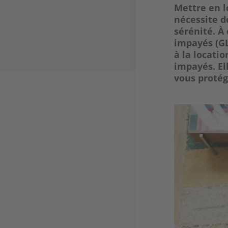
Mettre en l
nécessite d
sérénité. À
impayés (GL
à la locati
impayés. El
vous proté
Image