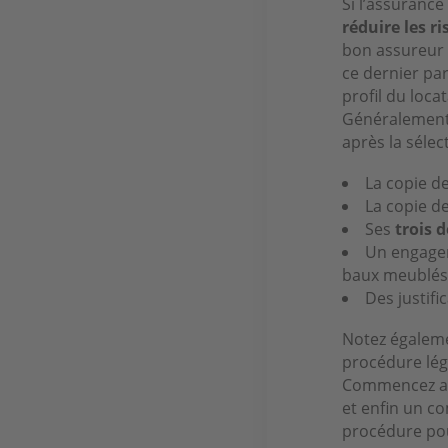
Si l’assurance
réduire les 
bon assureur v
ce dernier par
profil du loc
Généralement,
après la sélect
La copie de 
La copie d
Ses
trois d
Un engagem
baux meublés
Des justific
Notez égalemen
procédure léga
Commencez ain
et enfin un c
procédure pou