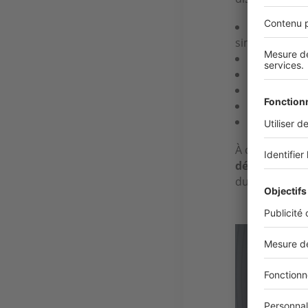
La garanti
simplement re
La couvert
La prise e
Une vérific
Une gestio
Une protec
À ces garantie
détérioratio
du bail que l
Image