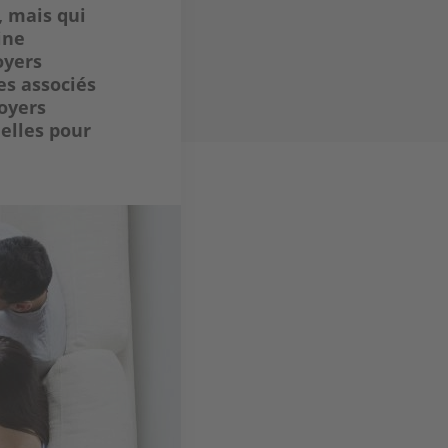
, mais qui
ine
oyers
es associés
loyers
elles pour