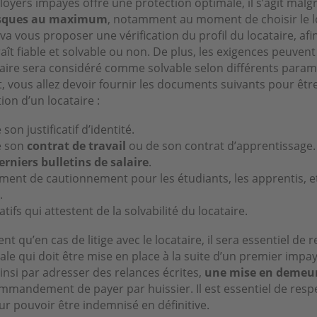
 loyers impayés offre une protection optimale, il s’agit malg
risques au maximum
, notamment au moment de choisir le l
a vous proposer une vérification du profil du locataire, afin
aît fiable et solvable ou non. De plus, les exigences peuvent 
ataire sera considéré comme solvable selon différents param
 vous allez devoir fournir les documents suivants pour êtr
ion d’un locataire :
son justificatif d’identité.
e son
contrat de travail
ou de son contrat d’apprentissage.
erniers bulletins de salaire
.
ent de cautionnement pour les étudiants, les apprentis, et
.
atifs qui attestent de la solvabilité du locataire.
t qu’en cas de litige avec le locataire, il sera essentiel de r
le qui doit être mise en place à la suite d’un premier impay
si par adresser des relances écrites,
une mise en demeu
ommandement de payer par huissier. Il est essentiel de resp
r pouvoir être indemnisé en définitive.