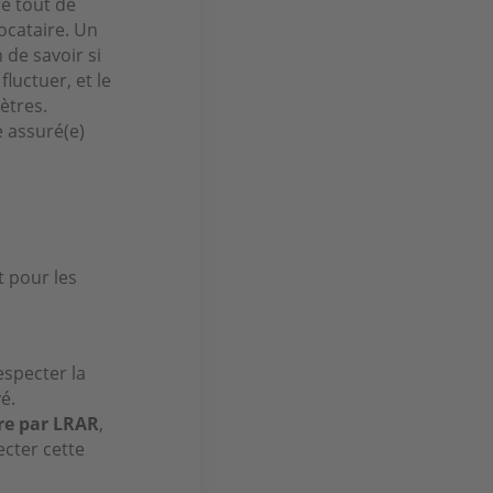
ré tout de
ocataire. Un
 de savoir si
fluctuer, et le
ètres.
e assuré(e)
 pour les
especter la
é.
re par LRAR
,
ecter cette