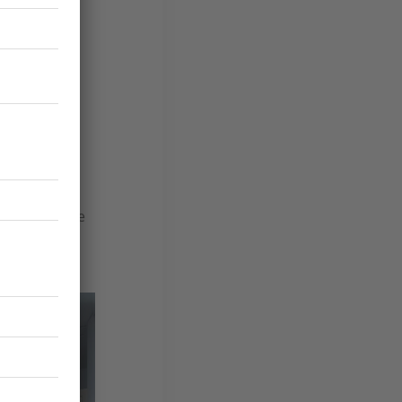
Il faudra
ion.
illimité.
ntie sur les
evez à l’issue