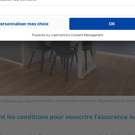
s impayés peut également offrir une protection contre les dégradations. © LeoPat
nt les conditions pour souscrire l’assurance l