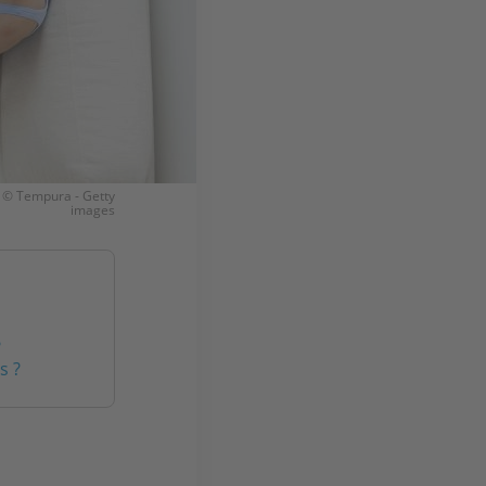
. © Tempura - Getty
images
?
s ?