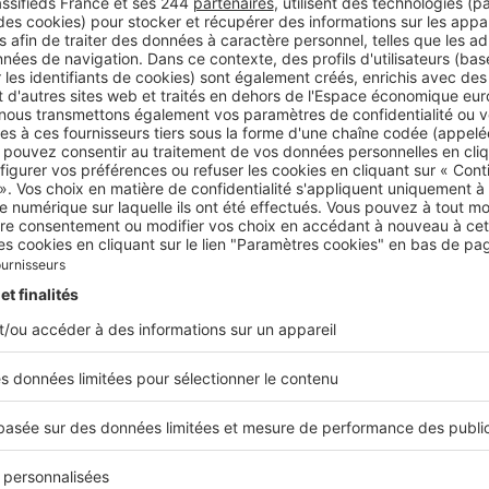
loyers impayés : quelles sont les protections
?
e l’assurance loyers impayés au recouvrement des loyers en 
us pouvez en réalité
obtenir une protection bien plus co
n contrat d’assurance loyers impayés qui vous permet de fai
oblématiques, vous pouvez mettre votre bien en location san
’un logement comporte en effet différents risques, à comme
s, mais pas seulement. Le logement que vous mettez en loc
ommagé, détérioré, et en cas de litige avec le locataire, les
uvent être longues et complexes. Notez qu’
une procédure p
 €
dans certains cas, ce qui accentue les problèmes financie
 et représente donc une double peine.
sentiel de choisir une
assurance loyers impayés
qui va vous 
 offrir des garanties essentielles. Parmi les garanties dont
elève :