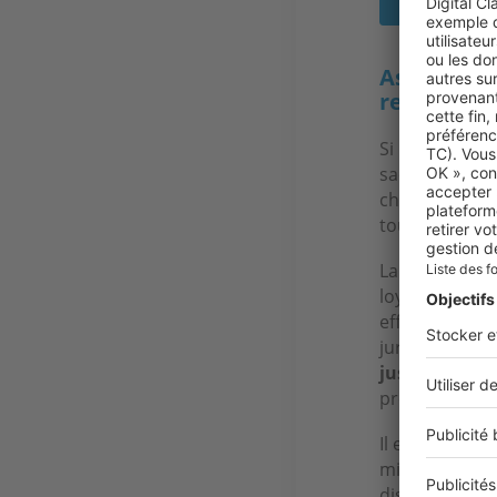
Assurance 
retrouver 
Si l’on associ
sachez que vo
choisissant u
toutes les pr
La location d
loyers impayé
effet être end
juridiques pe
jusqu’à 7 000
propriétaire,
Il est donc es
mieux, et vous
disposer, on r