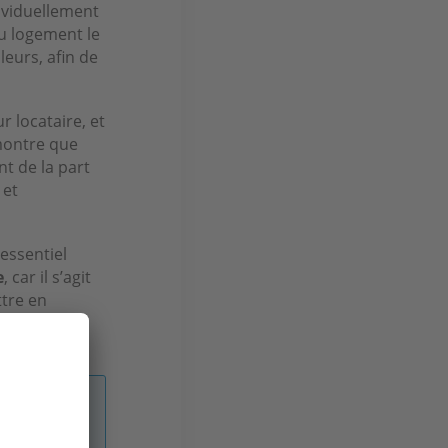
dividuellement
du logement le
leurs, afin de
r locataire, et
montre que
t de la part
 et
essentiel
e
, car il s’agit
ttre en
z