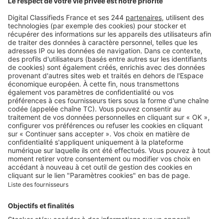
Logic-Immo c’est aussi …
Retrouvez-nous sur …
A propos
Qui sommes-nous ?
Contacter le service client
Nous rejoindre
Presse
Alerte email