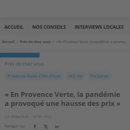
Aller
Logic
au
immo
ACCUEIL
NOS CONSEILS
INTERVIEWS LOCALES
contenu
principal
Fil d'Ariane
Accueil
>
Près de chez vous
>
« En Provence Verte, la pandémie a provoqué une hausse des prix »
Près de chez vous
Provence-Alpes-Côte d'Azur
(83) Var
Rocbaron
« En Provence Verte, la pandémie
a provoqué une hausse des prix »
La rédaction
09 fév 2022
Partager sur