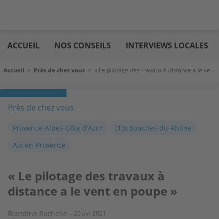
Aller
Logic
au
immo
ACCUEIL
NOS CONSEILS
INTERVIEWS LOCALES
contenu
principal
Fil d'Ariane
Accueil
>
Près de chez vous
>
« Le pilotage des travaux à distance a le vent en poupe »
Près de chez vous
Provence-Alpes-Côte d'Azur
(13) Bouches-du-Rhône
Aix-en-Provence
« Le pilotage des travaux à
distance a le vent en poupe »
Blandine Rochelle
20 avr 2021