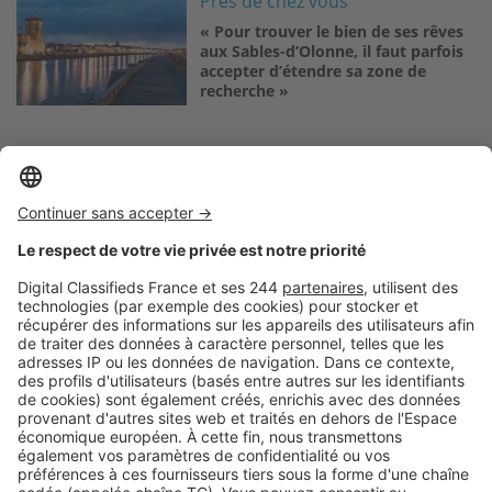
Image
Près de chez vous
« Pour trouver le bien de ses rêves
aux Sables-d’Olonne, il faut parfois
accepter d’étendre sa zone de
recherche »
Logic-Immo c’est aussi …
Retrouvez-nous sur …
A propos