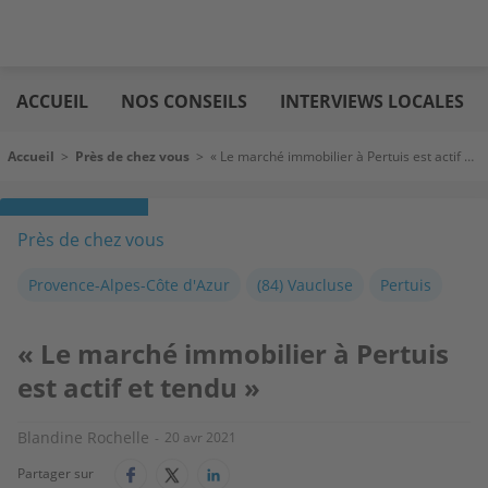
Aller
Logic
au
immo
ACCUEIL
NOS CONSEILS
INTERVIEWS LOCALES
contenu
principal
Fil d'Ariane
Accueil
>
Près de chez vous
>
« Le marché immobilier à Pertuis est actif et tendu »
Près de chez vous
Provence-Alpes-Côte d'Azur
(84) Vaucluse
Pertuis
« Le marché immobilier à Pertuis
est actif et tendu »
Blandine Rochelle
20 avr 2021
Partager sur