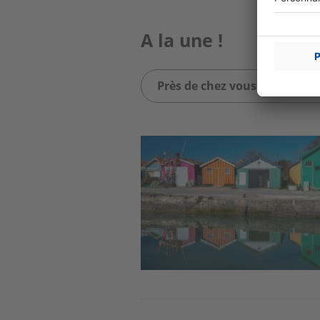
A la une !
Près de chez vous (1021 artic
Image