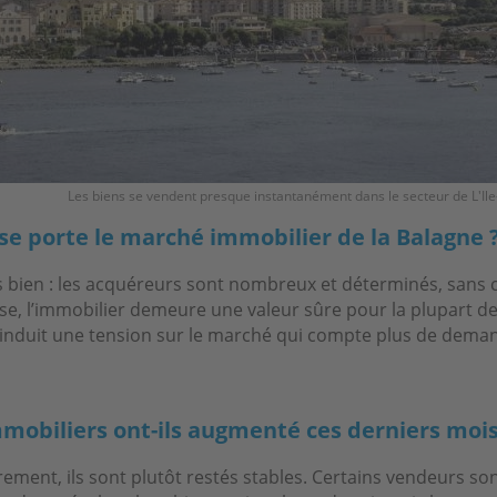
Les biens se vendent presque instantanément dans le secteur de L'Il
 porte le marché immobilier de la Balagne 
rès bien : les acquéreurs sont nombreux et déterminés, sans
se, l’immobilier demeure une valeur sûre pour la plupart de
nduit une tension sur le marché qui compte plus de dema
mmobiliers ont-ils augmenté ces derniers mois
rement, ils sont plutôt restés stables. Certains vendeurs so