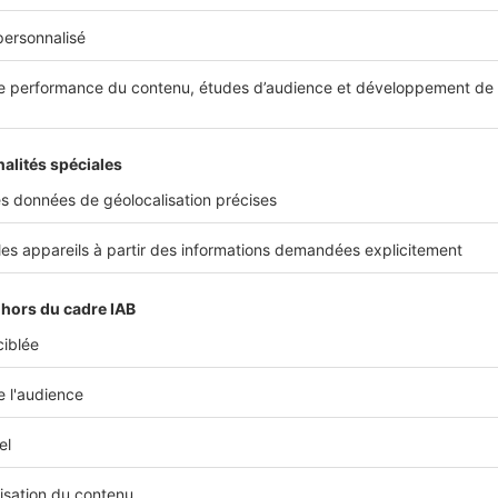
emps de publier des annonces, les biens entrent et sortent t
Gisèle Vincendon
Gérante de l'agence
Mare Immo
Partager sur
Plus de conseils
expert immobilier