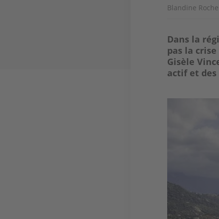
Blandine Roche
Dans la rég
pas la cris
Gisèle Vinc
actif et de
Image