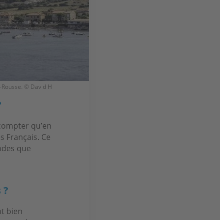
e-Rousse. © David H
?
 compter qu’en
s Français. Ce
ndes que
 ?
nt bien