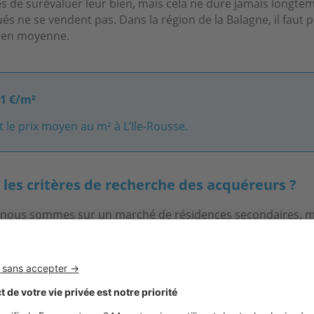
s de surévaluer leur bien, mais cela ne dure jamais longtem
és ne se vendent pas. Dans la région de la Balagne, il faut 
² en moyenne.
71 €/m²
t le prix moyen au m² à L’Ile-Rousse.
 les critères de recherche des acquéreurs ?
, nous sommes sur un marché de résidences secondaires, 
iteraient vivre ici à l’année car la qualité de vie est incompa
ont très demandés : la région offre à la fois des vues mer, l
raient se situer au bord de la mer malgré des prix excess
au.