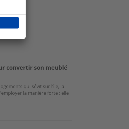
our convertir son meublé
logements qui sévit sur l’île, la
ployer la manière forte : elle