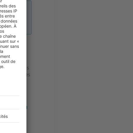
mmes qu’à
e qui est très
 visitaient des
erminées et
gion de la
n qui vient
us n’avons