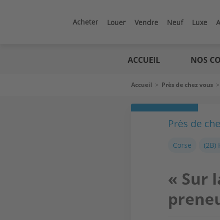
Aller
au
contenu
Acheter
Louer
Vendre
Neuf
Luxe
A
principal
Logic
immo
ACCUEIL
NOS CO
Fil
Accueil
>
Près de chez vous
d'Ariane
Près de ch
Corse
(2B)
« Sur 
preneu