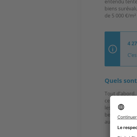
entendu tenté
biens surévalu
de 5 000 €/m
4 2
C’es
Quels sont
Tout d’abord
certains souha
les secteurs s
beaucoup aime
au bord de l’e