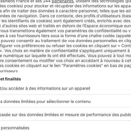
00 €/m²
t le prix immobilier moyen sur la région de la Balagne.
 a-t-il évolué ?
, nous accueillons beaucoup de Franciliens car nous ne so
 En revanche, les acquéreurs sont de plus en plus sérieux, c
vant la crise sanitaire, nous avions affaire à des rêveurs qui
osité. Désormais, il s’agit de plus en plus de personnes dét
 d’acquisition est concret.
 faut-il prévoir pour vendre un bien dans la ré
insi dire pas de délai : l’activité est tellement forte qu’un bie
 vente est vendu presque instantanément. Actuellement, no