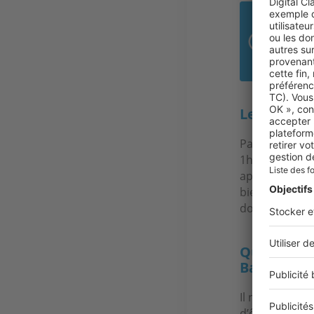
5 0
C’es
Leur profil
Pas tellement
1h30 de Paris.
appréciable. A
biens par curi
dont le projet
Quel délai
Balagne ?
Il n’y a pour a
d’être mis en