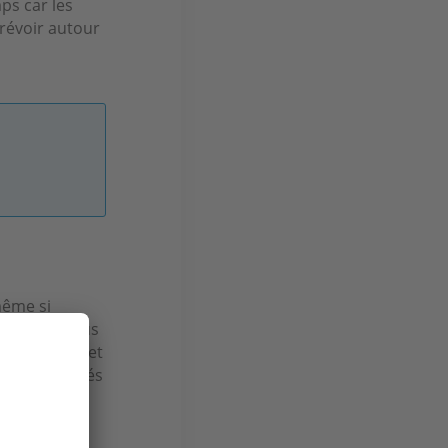
ps car les
prévoir autour
même si
rable. Et tous
a montagne, et
ivement élevés