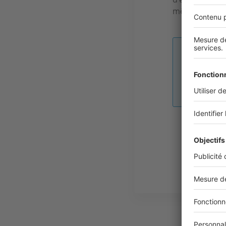
même pas le t
Image