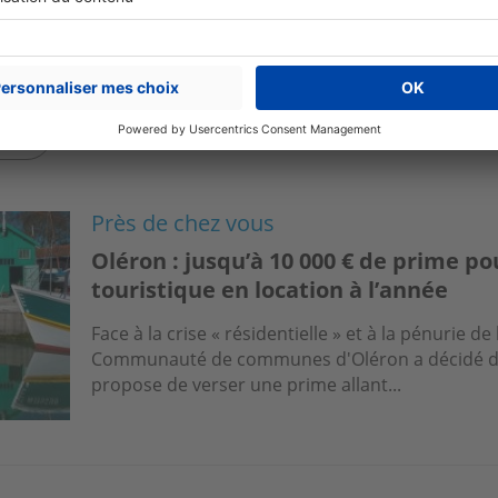
les)
Près de chez vous
Oléron : jusqu’à 10 000 € de prime p
touristique en location à l’année
Face à la crise « résidentielle » et à la pénurie de 
Communauté de communes d'Oléron a décidé d’em
propose de verser une prime allant...