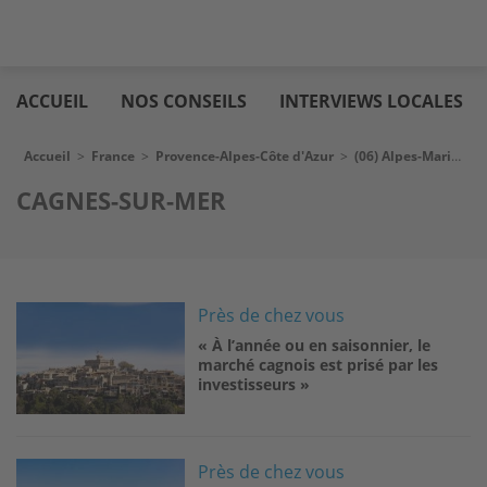
Aller
Logic
au
immo
ACCUEIL
NOS CONSEILS
INTERVIEWS LOCALES
contenu
principal
Fil d'Ariane
Accueil
>
France
>
Provence-Alpes-Côte d'Azur
>
(06) Alpes-Maritimes
CAGNES-SUR-MER
Image
Près de chez vous
« À l’année ou en saisonnier, le
marché cagnois est prisé par les
investisseurs »
Image
Près de chez vous