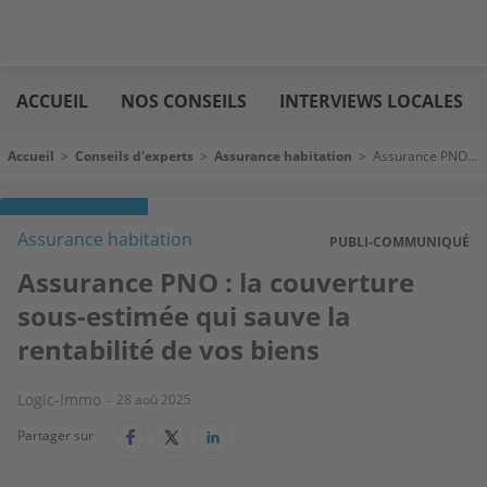
Aller
Logic
au
immo
ACCUEIL
NOS CONSEILS
INTERVIEWS LOCALES
contenu
principal
Fil d'Ariane
Accueil
>
Conseils d'experts
>
Assurance habitation
>
Assurance PNO : la couverture sous-estimée qui sauve la rentabilité de vos biens
Assurance habitation
PUBLI-COMMUNIQUÉ
Assurance PNO : la couverture
sous-estimée qui sauve la
rentabilité de vos biens
Logic-Immo
28 aoû 2025
Partager sur