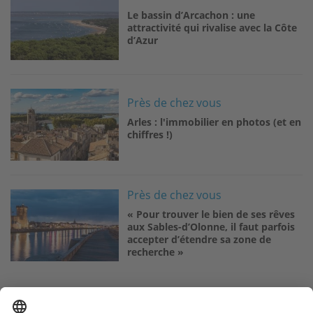
Le bassin d’Arcachon : une
attractivité qui rivalise avec la Côte
d’Azur
Image
Près de chez vous
Arles : l'immobilier en photos (et en
chiffres !)
Image
Près de chez vous
« Pour trouver le bien de ses rêves
aux Sables-d’Olonne, il faut parfois
accepter d’étendre sa zone de
recherche »