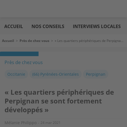
Aller
Logic
au
immo
ACCUEIL
NOS CONSEILS
INTERVIEWS LOCALES
contenu
principal
Fil d'Ariane
Accueil
>
Près de chez vous
>
« Les quartiers périphériques de Perpignan se sont fortement développés »
Près de chez vous
Occitanie
(66) Pyrénées-Orientales
Perpignan
« Les quartiers périphériques de
Perpignan se sont fortement
développés »
Mélanie Philippo
24 mar 2021