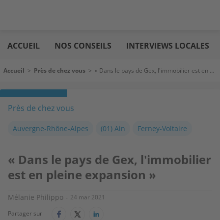
Aller
Logic
au
immo
ACCUEIL
NOS CONSEILS
INTERVIEWS LOCALES
contenu
principal
Fil d'Ariane
Accueil
>
Près de chez vous
>
« Dans le pays de Gex, l'immobilier est en pleine expansion »
Près de chez vous
Auvergne-Rhône-Alpes
(01) Ain
Ferney-Voltaire
« Dans le pays de Gex, l'immobilier
est en pleine expansion »
Mélanie Philippo
24 mar 2021
Partager sur