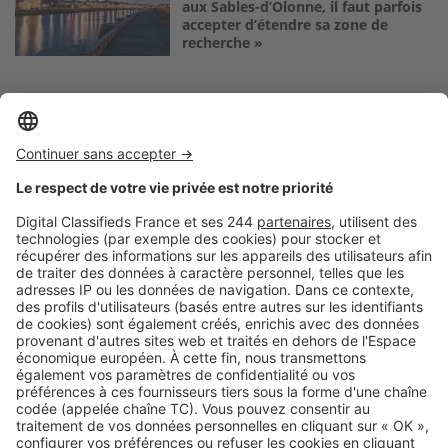
aux Sables-d’Olonne, il faut parfois
accepter d’étendre sa zone de
recherche »
Logic-Immo c’est aussi …
Retrouvez-nous sur …
A propos