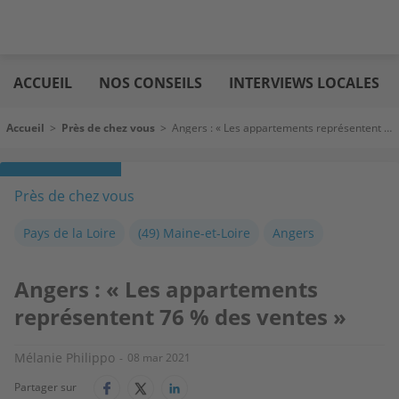
Aller
Logic
au
immo
ACCUEIL
NOS CONSEILS
INTERVIEWS LOCALES
contenu
principal
Fil d'Ariane
Accueil
>
Près de chez vous
>
Angers : « Les appartements représentent 76 % des ventes »
Près de chez vous
Pays de la Loire
(49) Maine-et-Loire
Angers
Angers : « Les appartements
représentent 76 % des ventes »
Mélanie Philippo
08 mar 2021
Partager sur