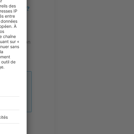
ys d’Aix ?
nent ce
e-Victoire,
secteur. Le
st rare et son
illions
ur votre