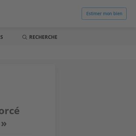
Estimer mon bien
ES
RECHERCHE
forcé
 »