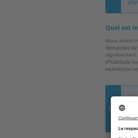
pays
Quel est le
Nous avons tr
demandes de cl
représentent p
d’habitude no
néanmoins rev
« L
pou
Pie
Inte