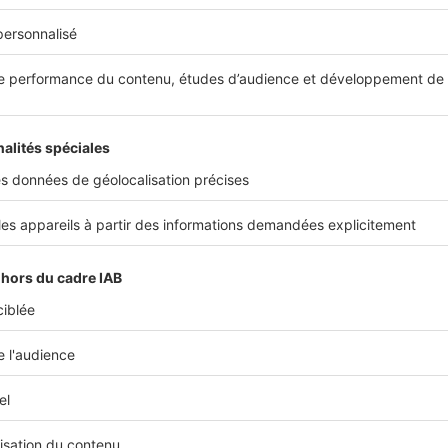
trêmement bien. La crise sanitaire n’a eu aucun impact sur 
t à fait le contraire. Depuis 2 ans, il s’est fortement dévelo
es villas d’exception n’a ainsi jamais été aussi forte. Il fau
çoivent ce type de biens comme des investissements sûrs. 
on permet, en effet, de diversifier son patrimoine sans pre
 faut pas négliger non plus les achats plaisirs. Suite aux con
amilles souhaitent aujourd’hui profiter de logements conf
nement et, si possible, au soleil. Notre secteur est donc, to
, une destination de choix.
Pierre-André Scandolera
Directeur
Aix-en-Provence Sotheby's International Re