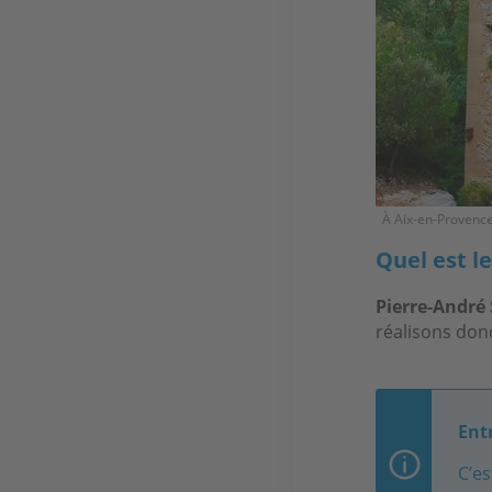
À Aix-en-Provence
Quel est l
Pierre-André
réalisons don
Entr
C’es