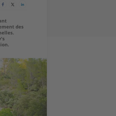
ant
uement des
nelles.
's
sion.