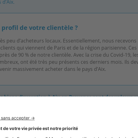
 d’Aix.
 profil de votre clientèle ?
ès peu d’acheteurs locaux. Essentiellement, nous recevons
ients qui viennent de Paris et de la région parisienne. Ces
rès de 90 % de notre clientèle. Avec la crise du Covid-19, le
mbreux, ont été très peu présents ces derniers mois. Ils de
enir massivement acheter dans le pays d’Aix.
es biens d’exception à Aix-en-Provence sont des valeurs r
r les acheteurs »
rre-André Scandolera, directeur d’Aix-en-Provence Sotheby'
rnational Realty