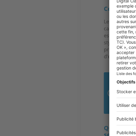
Comment dé
Le premier cri
caractère exc
est également
style d’archit
prix est élevé
d’euros.
10 
C’es
d’ex
Quel est l
secteur ?