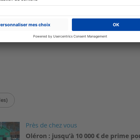
Partager sur
Plus de conseils
expert immobilier
les)
Près de chez vous
Oléron : jusqu’à 10 000 € de prime p