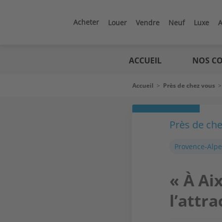
Aller
au
contenu
Acheter
Louer
Vendre
Neuf
Luxe
A
principal
Logic
immo
ACCUEIL
NOS CO
Fil
Accueil
>
Près de chez vous
d'Ariane
Près de ch
Provence-Alpe
« À Ai
l’attr