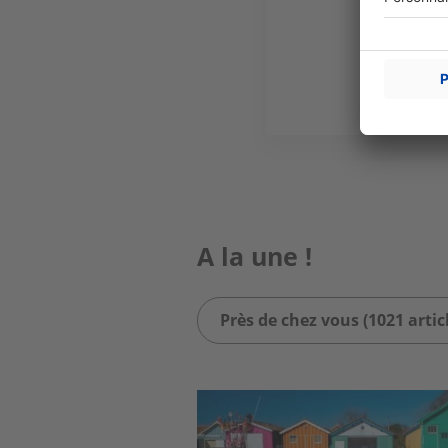
A la une !
Près de chez vous (1021 artic
Image