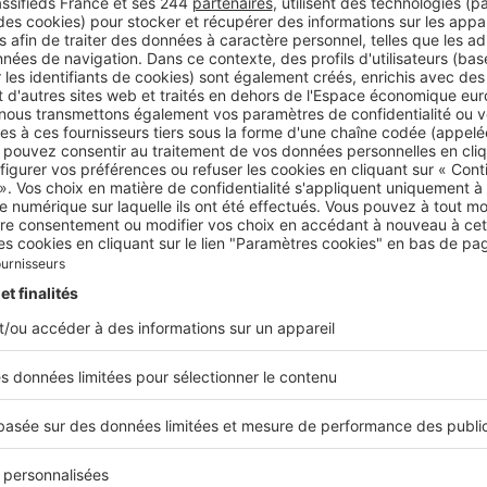
finissez-vous un bien d’exception dans le pa
tère est la situation du bien. L’environnement et le lieu don
eptionnel au bien. La vue, par exemple sur la montagne Saint
 une des caractéristiques des biens de prestige dans notre 
ecture et les prestations viennent ensuite. Ce type de biens e
. Les acheteurs doivent disposer d’un budget supérieur à 3 m
%
t la proportion de clients étrangers qui s’offrent des biens
ception à Aix-en-Provence.
’état actuel du marché des villas d’exception s