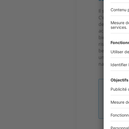
Il se porte ex
C’est même tou
demande pour d
acheteurs per
bien d’excepti
risques. Il ne
beaucoup de f
un bel environ
naturellement
Image