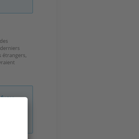
 des
 derniers
s étrangers,
vraient
efuges
s