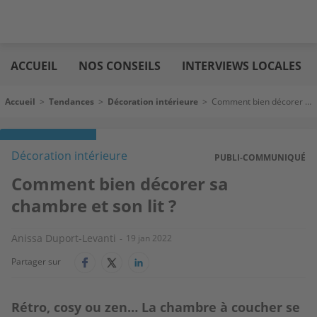
Aller
Logic
au
immo
ACCUEIL
NOS CONSEILS
INTERVIEWS LOCALES
contenu
principal
Fil d'Ariane
Accueil
>
Tendances
>
Décoration intérieure
>
Comment bien décorer sa chambre et son lit ?
Décoration intérieure
PUBLI-COMMUNIQUÉ
Comment bien décorer sa
chambre et son lit ?
Anissa Duport-Levanti
19 jan 2022
Partager sur
Rétro, cosy ou zen… La chambre à coucher se