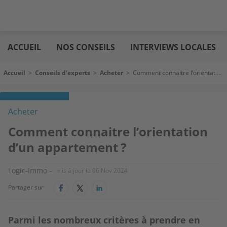
Aller
Logic
au
immo
ACCUEIL
NOS CONSEILS
INTERVIEWS LOCALES
contenu
principal
Fil d'Ariane
Accueil
>
Conseils d'experts
>
Acheter
>
Comment connaitre l’orientation d’un appartement ?
Acheter
Comment connaitre l’orientation
d’un appartement ?
Logic-Immo
mis à jour le
06 Nov 2024
Partager sur
Parmi les nombreux critères à prendre en