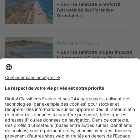
« La crise sanitaire a renforcé
l’attractivité des Pyrénées-
Orientales »
Image
Près de chez vous
« La crise sanitaire n’a pas impacté
la demande à Canet-en-Roussillon »
Logic-Immo c’est aussi …
Retrouvez-nous sur …