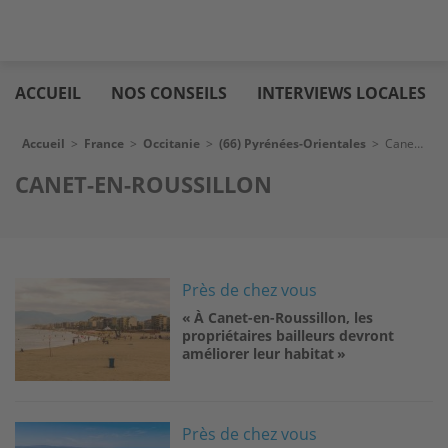
Aller
Logic
au
immo
ACCUEIL
NOS CONSEILS
INTERVIEWS LOCALES
contenu
principal
Fil d'Ariane
Accueil
>
France
>
Occitanie
>
(66) Pyrénées-Orientales
>
Canet-en-Roussillon
CANET-EN-ROUSSILLON
Image
Près de chez vous
« À Canet-en-Roussillon, les
propriétaires bailleurs devront
améliorer leur habitat »
Image
Près de chez vous