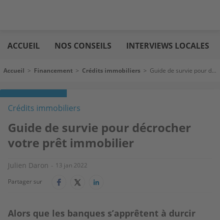
Aller
Logic
au
immo
ACCUEIL
NOS CONSEILS
INTERVIEWS LOCALES
contenu
principal
Fil d'Ariane
Accueil
>
Financement
>
Crédits immobiliers
>
Guide de survie pour décrocher votre prêt immobilier
Crédits immobiliers
Guide de survie pour décrocher
votre prêt immobilier
Julien Daron
13 jan 2022
Partager sur
Alors que les banques s’apprêtent à durcir