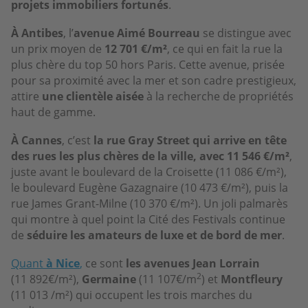
projets immobiliers fortunés
.
À Antibes
, l’
avenue Aimé Bourreau
se distingue avec
un prix moyen de
12 701 €/m²
, ce qui en fait la rue la
plus chère du top 50 hors Paris. Cette avenue, prisée
pour sa proximité avec la mer et son cadre prestigieux,
attire
une clientèle aisée
à la recherche de propriétés
haut de gamme.
À Cannes
, c’est
la rue Gray Street qui arrive en tête
des rues les plus chères de la ville, avec 11 546 €/m²
,
juste avant le boulevard de la Croisette (11 086 €/m²),
le boulevard Eugène Gazagnaire (10 473 €/m²), puis la
rue James Grant-Milne (10 370 €/m²). Un joli palmarès
qui montre à quel point la Cité des Festivals continue
de
séduire les amateurs de luxe et de bord de mer
.
Quant
à Nice
,
ce sont
les avenues Jean Lorrain
2
(11 892€/m²),
Germaine
(11 107€/m
) et
Montfleury
(11 013 /m²) qui occupent les trois marches du