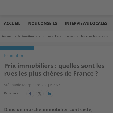
Aller
Logic
au
immo
ACCUEIL
NOS CONSEILS
INTERVIEWS LOCALES
contenu
principal
Fil d'Ariane
Accueil
>
Estimation
>
Prix immobiliers : quelles sont les rues les plus chères de France ?
Estimation
Prix immobiliers : quelles sont les
rues les plus chères de France ?
Stéphanie Marpinard
30 jun 2025
Partager sur
Dans un marché immobilier contrasté,