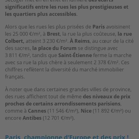
significatifs entre les rues les plus prestigieuses et
les quartiers plus accessibles
.
Alors que les rues les plus prisées de
Paris
avoisinent
les 25 000 €/m², à
Brest
, la rue la plus coûteuse,
la rue
Colbert,
atteint 3 230 €/m².
À Reims
, au cœur de la cité
des sacres,
la place du Forum
se distingue avec
3 811 €/m², tandis que
Saint-Étienne
ferme la marche
avec sa rue la plus chère à seulement 2 378 €/m². Ces
chiffres reflètent la diversité du marché immobilier
français.
À noter que dans certaines grandes villes de province,
des rues affichent tout de même
des niveaux de prix
proches de certains arrondissements parisiens
,
comme à
Cannes
(11 546 €/m²),
Nice
(11 892 €/m²) ou
encore
Antibes
(12 701 €/m²).
Paris, championne d’Europe et des prix !