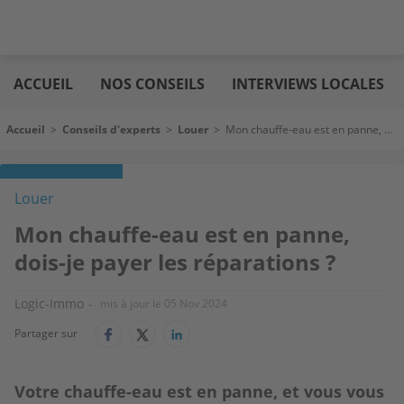
Aller
Logic
au
immo
ACCUEIL
NOS CONSEILS
INTERVIEWS LOCALES
contenu
principal
Fil d'Ariane
Accueil
>
Conseils d'experts
>
Louer
>
Mon chauffe-eau est en panne, dois-je payer les réparations ?
Louer
Mon chauffe-eau est en panne,
dois-je payer les réparations ?
Logic-Immo
mis à jour le
05 Nov 2024
Partager sur
Votre chauffe-eau est en panne, et vous vous