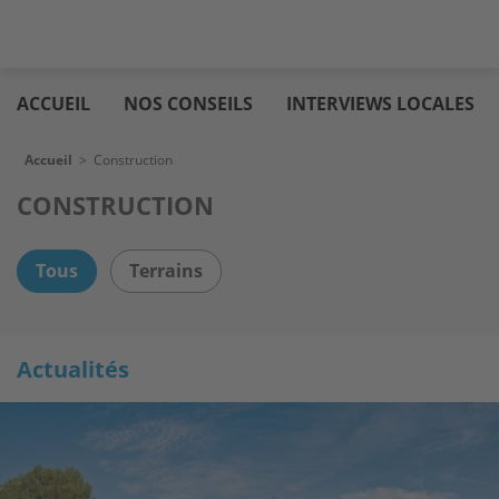
Aller
Logic
au
immo
ACCUEIL
NOS CONSEILS
INTERVIEWS LOCALES
contenu
principal
Fil d'Ariane
Accueil
>
Construction
CONSTRUCTION
Tous
Terrains
Actualités
Image