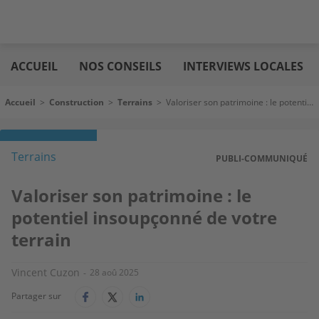
Aller
Logic
au
immo
ACCUEIL
NOS CONSEILS
INTERVIEWS LOCALES
contenu
principal
Fil d'Ariane
Accueil
>
Construction
>
Terrains
>
Valoriser son patrimoine : le potentiel insoupçonné de votre terrain
Terrains
PUBLI-COMMUNIQUÉ
Valoriser son patrimoine : le
potentiel insoupçonné de votre
terrain
Vincent Cuzon
28 aoû 2025
Partager sur