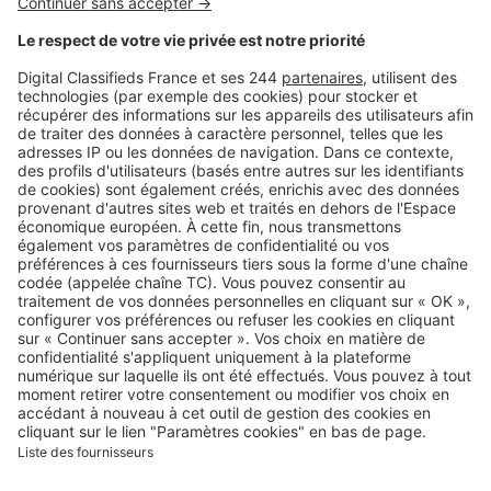
Logic-Immo c’est aussi …
Retrouvez-nous sur …
A propos
Qui sommes-nous ?
Contacter le service client
Nous rejoindre
Presse
Alerte email