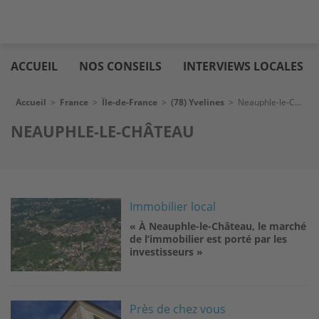
Aller
Logic
au
immo
ACCUEIL
NOS CONSEILS
INTERVIEWS LOCALES
contenu
principal
Fil d'Ariane
Accueil
>
France
>
Île-de-France
>
(78) Yvelines
>
Neauphle-le-Château
NEAUPHLE-LE-CHÂTEAU
Image
Immobilier local
« À Neauphle-le-Château, le marché
de l’immobilier est porté par les
investisseurs »
Image
Près de chez vous