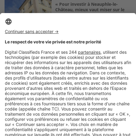
« Pour investir à Neauphle-le-
Château, mieux vaut miser sur le
centre-ville »
Logic-Immo c’est aussi …
Retrouvez-nous sur …
A propos
Qui sommes-nous ?
Contacter le service client