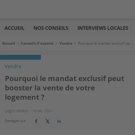
Aller
Logic
au
immo
ACCUEIL
NOS CONSEILS
INTERVIEWS LOCALES
contenu
principal
Fil d'Ariane
Accueil
>
Conseils d'experts
>
Vendre
>
Pourquoi le mandat exclusif peut booster la vente de votre logement ?
Vendre
Pourquoi le mandat exclusif peut
booster la vente de votre
logement ?
Logic-Immo
14 déc 2021
Partager sur