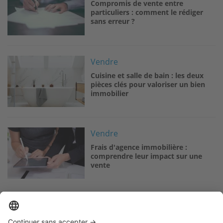
Compromis de vente entre
particuliers : comment le rédiger
sans erreur ?
Image
Vendre
Cuisine et salle de bain : les deux
pièces clés pour valoriser un bien
immobilier
Image
Vendre
Frais d'agence immobilière :
comprendre leur impact sur une
vente