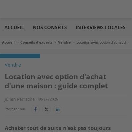
Aller
Logic
au
immo
ACCUEIL
NOS CONSEILS
INTERVIEWS LOCALES
contenu
principal
Fil d'Ariane
Accueil
>
Conseils d'experts
>
Vendre
>
Location avec option d'achat d'une maison : guide complet
Vendre
Location avec option d'achat
d'une maison : guide complet
Julien Perrache
05 jun 2026
Partager sur
Acheter tout de suite n’est pas toujours