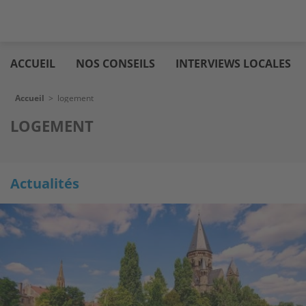
Aller
Logic
au
immo
ACCUEIL
NOS CONSEILS
INTERVIEWS LOCALES
contenu
principal
Fil d'Ariane
Accueil
>
logement
LOGEMENT
Actualités
Actualités
Actualités
Image
Image
Image