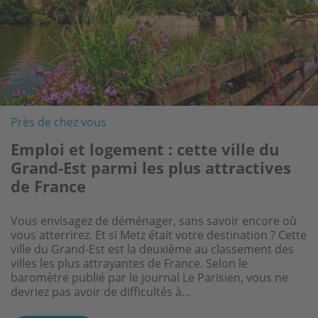
Assurance habitation
Près de chez vous
Conseils d'experts
MaPrimeAdapt’ 2025 : un soutien
Emploi et logement : cette ville du
Quels travaux réaliser avant l’été ?
essentiel pour adapter votre
Grand-Est parmi les plus attractives
logement
de France
Les beaux jours s’installent et vous voudriez profiter de
votre maison durant la belle saison. C'est sûr,
94 % des Français souhaitent vieillir à domicile (1).
Vous envisagez de déménager, sans savoir encore où
l’installation d’une terrasse est gage de bons moments
Pourtant, un grand nombre de logements ne
vous atterrirez. Et si Metz était votre destination ? Cette
de convivialité comme de détente. L’isolation des
répondent pas aux besoins liés au vieillissement ou au
ville du Grand-Est est la deuxième au classement des
combles promet quant à elle une protection durant les
handicap. L’aide MaPrimeAdapt’, mise en place depuis
villes les plus attrayantes de France. Selon le
périodes les plus chaudes, mais il...
le 1er janvier 2024, facilite le financement de travaux
baromètre publié par le journal Le Parisien, vous ne
d’adaptation à domicile. Destinée aux...
devriez pas avoir de difficultés à...
Lire l'article