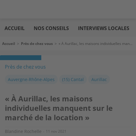
Aller
Logic
au
immo
ACCUEIL
NOS CONSEILS
INTERVIEWS LOCALES
contenu
principal
Fil d'Ariane
Accueil
>
Près de chez vous
>
« À Aurillac, les maisons individuelles manquent sur le marché de la location »
Près de chez vous
Auvergne-Rhône-Alpes
(15) Cantal
Aurillac
« À Aurillac, les maisons
individuelles manquent sur le
marché de la location »
Blandine Rochelle
11 nov 2021