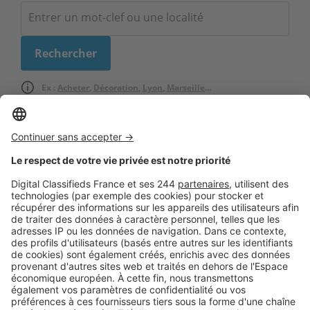
Ex :
Acheter
,
Décoration
,
Lyon
,
Marseille
...
Logic-Immo c’est aussi …
Retrouvez-nous sur …
A propos