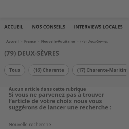
Aller
Logic
au
immo
ACCUEIL
NOS CONSEILS
INTERVIEWS LOCALES
contenu
principal
Fil d'Ariane
Accueil
>
France
>
Nouvelle-Aquitaine
>
(79) Deux-Sèvres
(79) DEUX-SÈVRES
Tous
(16) Charente
(17) Charente-Maritim
Aucun article dans cette rubrique
Si vous ne parvenez pas à trouver
l’article de votre choix nous vous
suggérons de lancer une recherche :
Nouvelle recherche