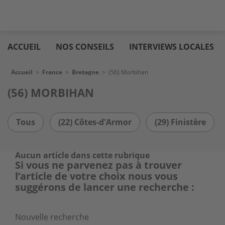
Aller
Logic
au
immo
ACCUEIL
NOS CONSEILS
INTERVIEWS LOCALES
contenu
principal
Fil d'Ariane
Accueil
>
France
>
Bretagne
>
(56) Morbihan
(56) MORBIHAN
Tous
(22) Côtes-d'Armor
(29) Finistère
Aucun article dans cette rubrique
Si vous ne parvenez pas à trouver
l’article de votre choix nous vous
suggérons de lancer une recherche :
Nouvelle recherche