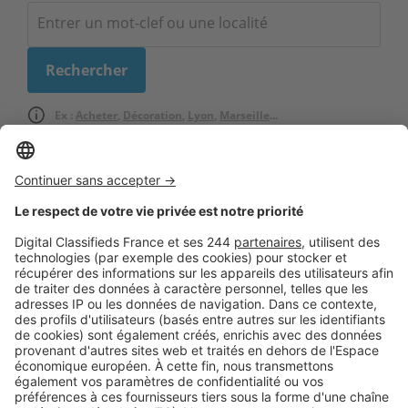
Ex :
Acheter
,
Décoration
,
Lyon
,
Marseille
...
Logic-Immo c’est aussi …
Retrouvez-nous sur …
A propos