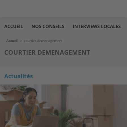
Aller
Logic
au
immo
ACCUEIL
NOS CONSEILS
INTERVIEWS LOCALES
contenu
principal
Fil d'Ariane
Accueil
>
courtier demenagement
COURTIER DEMENAGEMENT
Actualités
Image