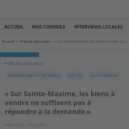
Aller
Logic
au
immo
ACCUEIL
NOS CONSEILS
INTERVIEWS LOCALES
contenu
principal
Fil d'Ariane
Accueil
>
Près de chez vous
>
« Sur Sainte-Maxime, les biens à vendre ne suffisent pas à répondre à la demande »
Près de chez vous
Provence-Alpes-Côte d'Azur
(83) Var
Sainte-Maxime
« Sur Sainte-Maxime, les biens à
vendre ne suffisent pas à
répondre à la demande »
Sofia Ghili
05 avr 2022