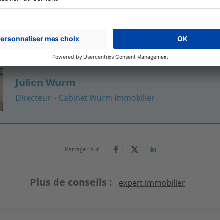
e à dire, mais il est prévisible que le stock de biens à vendre
aissent.
Julien Wurm
Directeur
Cabinet Wurm Immobilier
Partager sur
Plus de conseils
expert immobilier