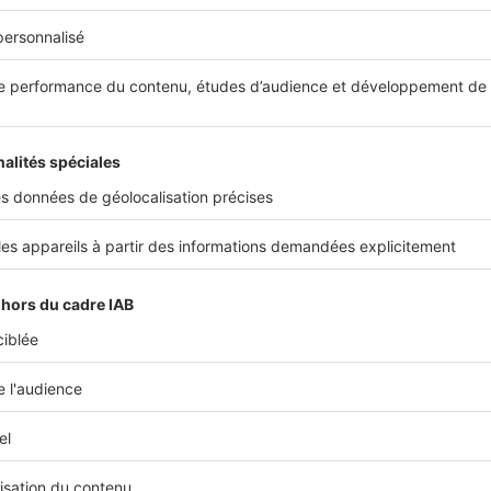
ut compter entre 240 000 et 260 000 €.
ous avons actuellement plus de demandes que d’offres à
tigny-lès-Metz »
ien Wurm, directeur du cabinet Wurm Immobilier à Metz
les biens les plus prisés à la location ?
t les appartements F2 et F3 sont très recherchés, de même 
familiaux à la frontière messine. Pour ces grands apparteme
er entre 850 et 950 € hors charges.
, quelle évolution va connaître le marché im
n ?