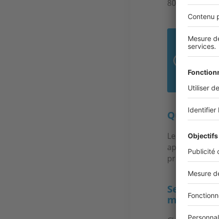
2
800 m
, il fa
« N
Mon
Jul
Quels sont 
Les maisons e
appartements 
prévoir un loy
Selon vous
montignie