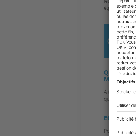
les personnes 
également une 
1 m
C’es
Quel est l
Montigny-l
À titre d’exe
quartier résid
Et pour l’
Pour l’achat 