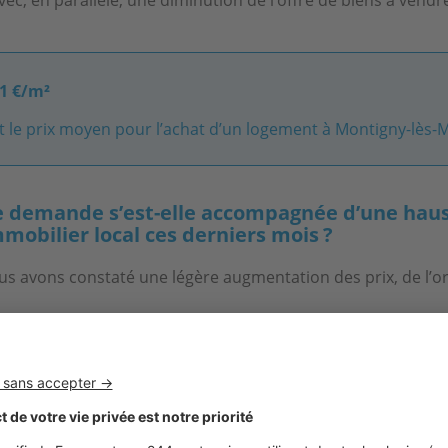
41 €/m²
t le prix moyen pour l’achat d’un logement à Montigny-lès-M
e demande s’est-elle accompagnée d’une hau
mmobilier local ces derniers mois ?
ous avons constaté une légère augmentation des prix, de l’o
il des critères de recherche des acquéreurs ?
 sanitaire, les acheteurs souhaitent une pièce supplémentair
availler en toute sérénité. C’est devenu un critère incontou