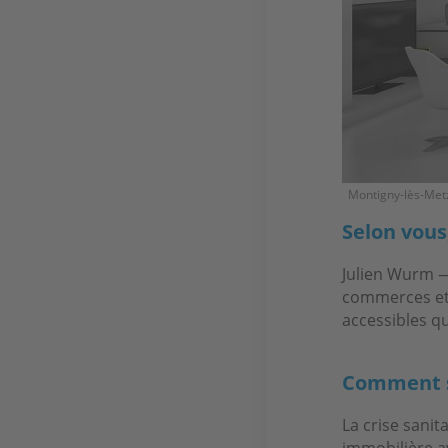
Montigny-lès-Metz
Selon vous
Julien Wurm —
commerces et é
accessibles qu
Comment s
La crise sani
immobilière av