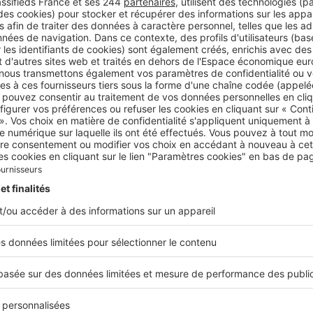
qui ont accès au télétravail. La présence d’un espace extéri
demande récurrente, mais elle existait déjà avant la crise s
ois
t le délai moyen actuel pour vendre un bien à Montigny-lès-
e budget à prévoir pour l’achat d’un appartem
ès-Metz ?
2
mple, nous venons de vendre un appartement F2 de 45 m
si
entiel des Friches à 105 000 €, frais d’agence inclus.
achat d’une maison ?
2
d’une maison d’environ 100 m
sans travaux sur un terrain d