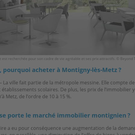
 est recherchée pour son cadre de vie agréable et ses prix attractifs. © Beyond 
, pourquoi acheter à Montigny-lès-Metz ?
 La ville fait partie de la métropole messine. Elle compte 
tablissements scolaires. De plus, les prix de l’immobilier y
’à Metz, de l’ordre de 10 à 15 %.
e porte le marché immobilier montignien ?
taire a eu pour conséquence une augmentation de la deman
ec, en parallèle, une diminution de l’offre de biens à vendr