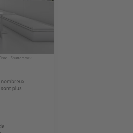
Time – Shutterstock
de nombreux
 sont plus
de
e.