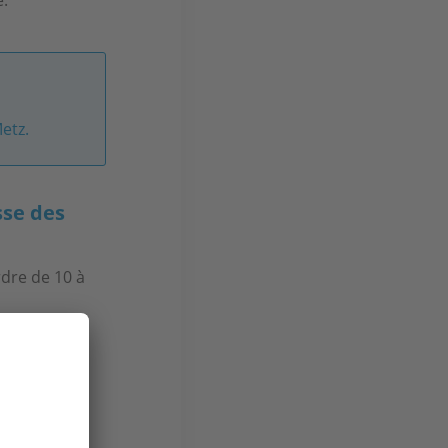
etz.
sse des
rdre de 10 à
e pour
rnable pour