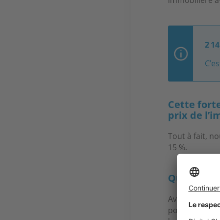
2 1
C’es
Cette fort
prix de l’i
Tout à fait, n
15 %.
Qu’en est-
Avec la crise
pouvoir télétr