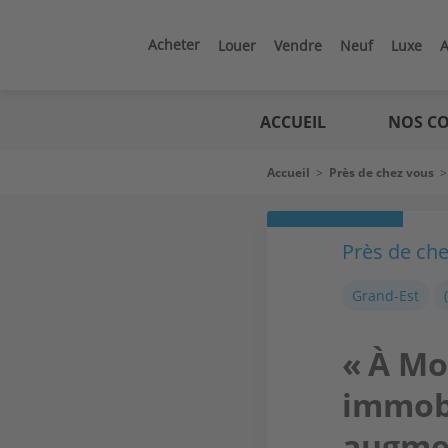
Aller
au
contenu
Acheter
Louer
Vendre
Neuf
Luxe
A
principal
Logic
immo
ACCUEIL
NOS CO
Fil
Accueil
>
Près de chez vous
d'Ariane
Près de ch
Grand-Est
« À Mo
immobi
augme