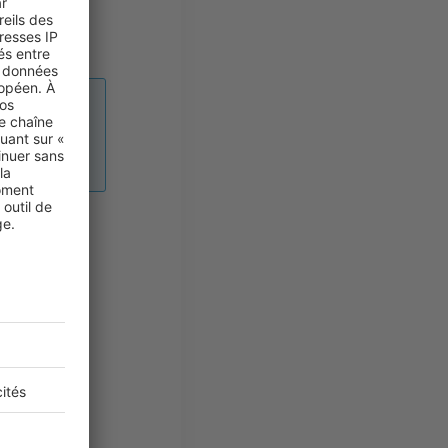
eur est
anitaire.
Metz.
ent à
tué dans le
e 600 à