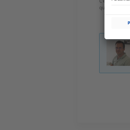
C’est difficil
que les prix b
Image