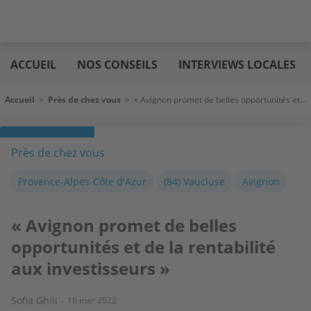
Aller
Logic
au
immo
ACCUEIL
NOS CONSEILS
INTERVIEWS LOCALES
contenu
principal
Fil d'Ariane
Accueil
>
Près de chez vous
>
« Avignon promet de belles opportunités et de la rentabilité aux investisseurs »
Près de chez vous
Provence-Alpes-Côte d'Azur
(84) Vaucluse
Avignon
« Avignon promet de belles
opportunités et de la rentabilité
aux investisseurs »
Sofia Ghili
10 mar 2022