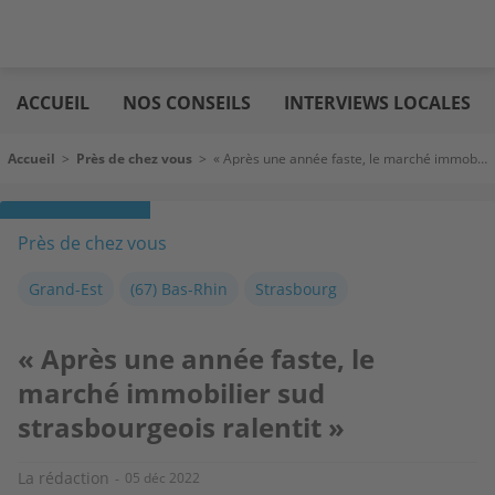
Aller
Logic
au
immo
ACCUEIL
NOS CONSEILS
INTERVIEWS LOCALES
contenu
principal
Fil d'Ariane
Accueil
>
Près de chez vous
>
« Après une année faste, le marché immobilier sud strasbourgeois ralentit »
Près de chez vous
Grand-Est
(67) Bas-Rhin
Strasbourg
« Après une année faste, le
marché immobilier sud
strasbourgeois ralentit »
La rédaction
05 déc 2022