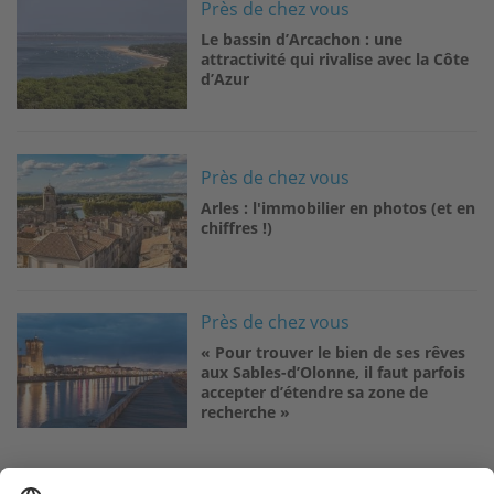
Image
Près de chez vous
Le bassin d’Arcachon : une
attractivité qui rivalise avec la Côte
d’Azur
Image
Près de chez vous
Arles : l'immobilier en photos (et en
chiffres !)
Image
Près de chez vous
« Pour trouver le bien de ses rêves
aux Sables-d’Olonne, il faut parfois
accepter d’étendre sa zone de
recherche »