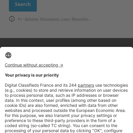
Ex :
Acheter
,
Décoration
,
Lyon
,
Marseille
...
Logic-Immo c’est aussi …
Retrouvez-nous sur …
A propos
Qui sommes-nous ?