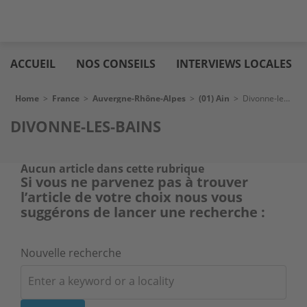
Skip
Logic
to
immo
ACCUEIL
NOS CONSEILS
INTERVIEWS LOCALES
main
content
Breadcrumb
Home
>
France
>
Auvergne-Rhône-Alpes
>
(01) Ain
>
Divonne-les-Bains
DIVONNE-LES-BAINS
Aucun article dans cette rubrique
Si vous ne parvenez pas à trouver
l’article de votre choix nous vous
suggérons de lancer une recherche :
Nouvelle recherche